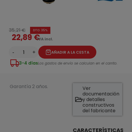
35,21 €
DTO. 35%
22,89 €
IVA incl.
-
+
AÑADIR A LA CESTA
3-4 días
Los gastos de envío se calculan en el carrito.
Garantía 2 años.
Ver
documentación
y detalles
constructivos
del fabricante
CARACTERÍSTICAS