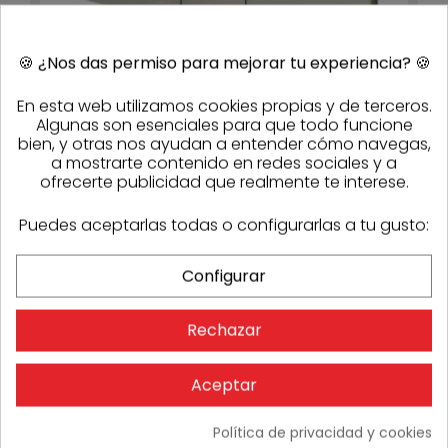
🍪
¿Nos das permiso para mejorar tu experiencia?
🍪
En esta web utilizamos cookies propias y de terceros.
Algunas son esenciales para que todo funcione
Pulsador de inodoro Visign for Style 24 Viega 8614.1
289,58 €
202,70 €
- 30%
bien, y otras nos ayudan a entender cómo navegas,
7-10 días
a mostrarte contenido en redes sociales y a
ofrecerte publicidad que realmente te interese.
Puedes aceptarlas todas o configurarlas a tu gusto:
-30%
Configurar
Rechazar
Aceptar
Política de privacidad y cookies