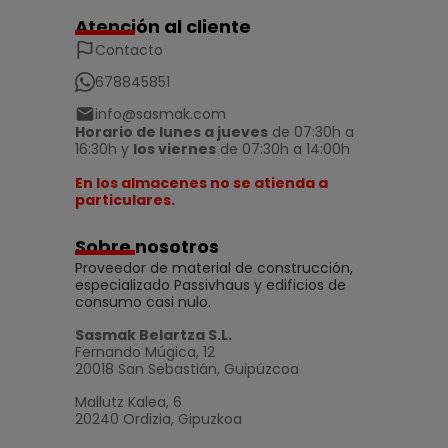
Atención al cliente
Contacto
678845851
info@sasmak.com
Horario de lunes a jueves
de 07:30h a
16:30h y
los viernes
de 07:30h a 14:00h
En los almacenes no se atienda a
particulares.
Sobre nosotros
Proveedor de material de construcción,
especializado Passivhaus y edificios de
consumo casi nulo.
Sasmak Belartza S.L.
Fernando Múgica, 12
20018 San Sebastián, Guipúzcoa
Mallutz Kalea, 6
20240 Ordizia, Gipuzkoa