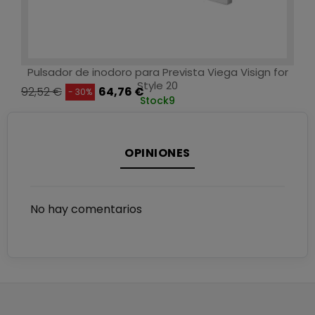
Pulsador de inodoro para Prevista Viega Visign for
Style 20
92,52 €
64,76 €
- 30%
Stock
9
OPINIONES
No hay comentarios