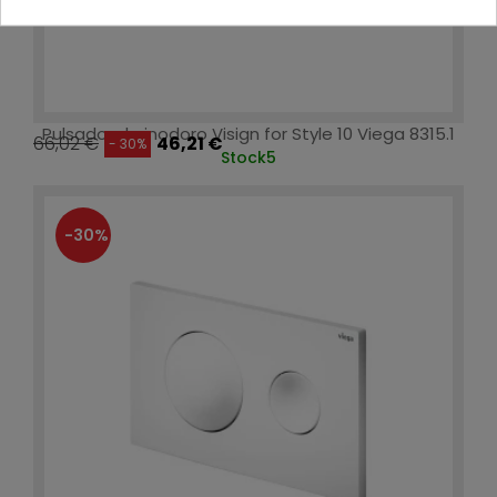
Pulsador de inodoro Visign for Style 10 Viega 8315.1
66,02 €
46,21 €
- 30%
Stock
5
-30%