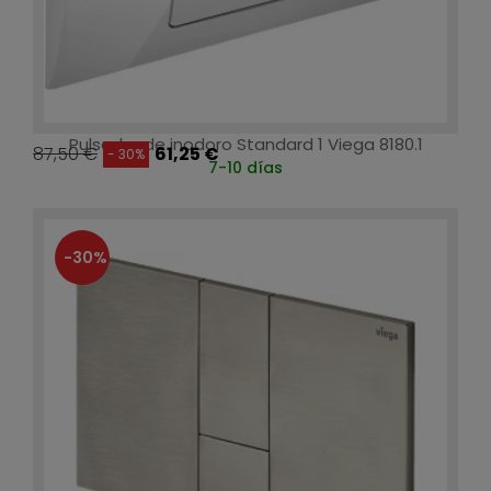
Pulsador de inodoro Standard 1 Viega 8180.1
87,50 €
61,25 €
- 30%
7-10 días
-30%