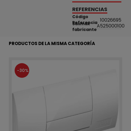
REFERENCIAS
Código
10026695
Referencia
Sasmak
A525000100
fabricante
PRODUCTOS DE LA MISMA CATEGORÍA
-30%