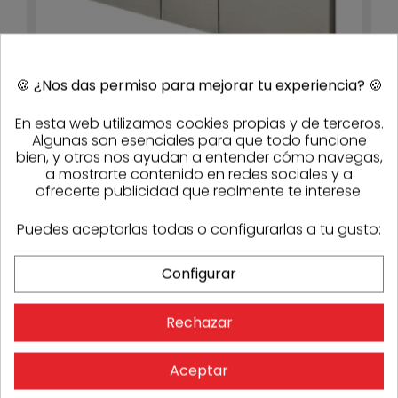
🍪
¿Nos das permiso para mejorar tu experiencia?
🍪
Pulsador de inodoro Visign for Style 24 Viega 8614.1
289,58 €
202,70 €
- 30%
En esta web utilizamos cookies propias y de terceros.
7-10 días
Algunas son esenciales para que todo funcione
bien, y otras nos ayudan a entender cómo navegas,
a mostrarte contenido en redes sociales y a
ofrecerte publicidad que realmente te interese.
-30%
Puedes aceptarlas todas o configurarlas a tu gusto:
Configurar
Rechazar
Aceptar