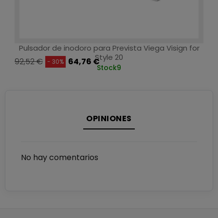
Pulsador de inodoro para Prevista Viega Visign for
Style 20
92,52 €
64,76 €
- 30%
Stock
9
OPINIONES
No hay comentarios