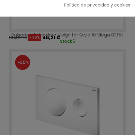
Política de privacidad y cookies
Pulsador de inodoro Visign for Style 10 Viega 8315.1
66,02 €
46,21 €
- 30%
Stock
5
-30%