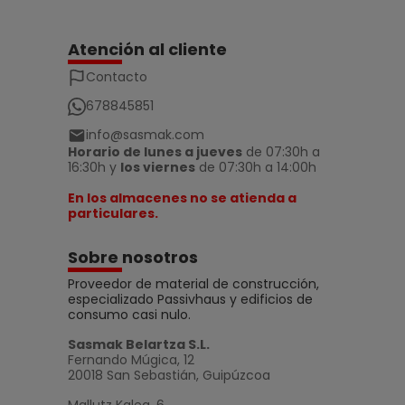
Atención al cliente
Contacto
678845851
info@sasmak.com
Horario de lunes a jueves
de 07:30h a
16:30h y
los viernes
de 07:30h a 14:00h
En los almacenes no se atienda a
particulares.
Sobre nosotros
Proveedor de material de construcción,
especializado Passivhaus y edificios de
consumo casi nulo.
Sasmak Belartza S.L.
Fernando Múgica, 12
20018 San Sebastián, Guipúzcoa
Mallutz Kalea, 6