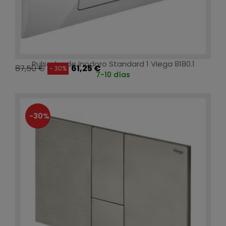
Pulsador de inodoro Standard 1 Viega 8180.1
87,50 €
61,25 €
- 30%
7-10 días
-30%