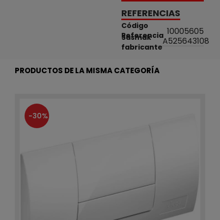
REFERENCIAS
Código
10005605
Referencia
Sasmak
A525643108
fabricante
PRODUCTOS DE LA MISMA CATEGORÍA
-30%