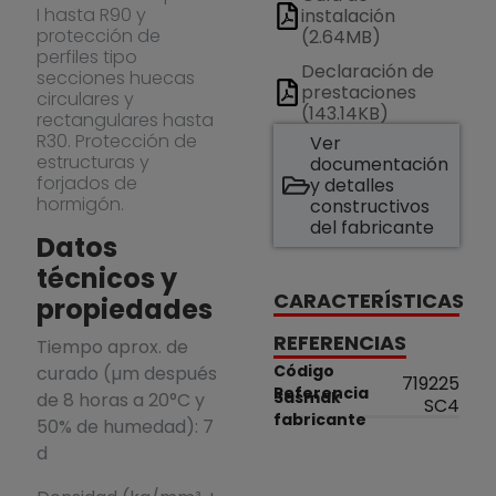
I hasta R90 y
instalación
protección de
(2.64MB)
perfiles tipo
Declaración de
secciones huecas
prestaciones
circulares y
(143.14KB)
rectangulares hasta
R30. Protección de
Ver
estructuras y
documentación
forjados de
y detalles
hormigón.
constructivos
del fabricante
Datos
técnicos y
CARACTERÍSTICAS
propiedades
REFERENCIAS
Tiempo aprox. de
Código
curado (µm después
719225
Referencia
Sasmak
de 8 horas a 20°C y
SC4
fabricante
50% de humedad): 7
d