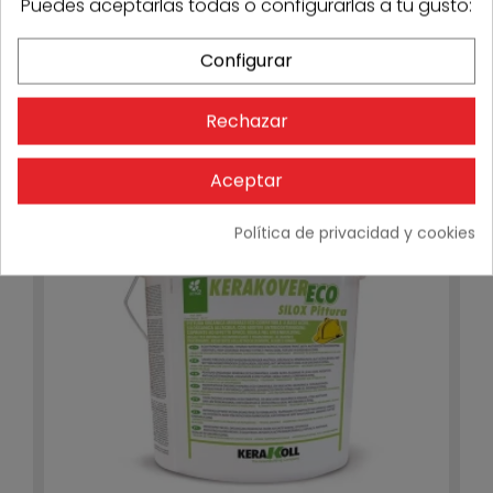
Puedes aceptarlas todas o configurarlas a tu gusto:
Configurar
Kerakoll Biocalce Silicato Fondo bote 14L
236,14 €
212,53 €
- 10%
Consultar
Rechazar
Aceptar
-15%
Política de privacidad y cookies