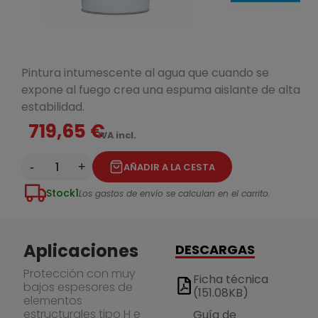
Pintura intumescente al agua que cuando se
expone al fuego crea una espuma aislante de alta
estabilidad.
719,65 €
IVA incl.
-
+
AÑADIR A LA CESTA
Stock
1
Los gastos de envío se calculan en el carrito.
Aplicaciones
DESCARGAS
Protección con muy
Ficha técnica
bajos espesores de
(151.08KB)
elementos
estructurales tipo H e
Guía de