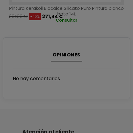
Pintura Kerakoll Biocalce Silicato Puro Pintura blanco
bote 14L
301,60 €
271,44 €
- 10%
Consultar
OPINIONES
No hay comentarios
Atención al cliente