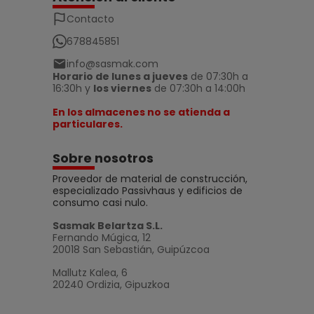
Contacto
678845851
info@sasmak.com
Horario de lunes a jueves
de 07:30h a
16:30h y
los viernes
de 07:30h a 14:00h
En los almacenes no se atienda a
particulares.
Sobre nosotros
Proveedor de material de construcción,
especializado Passivhaus y edificios de
consumo casi nulo.
Sasmak Belartza S.L.
Fernando Múgica, 12
20018 San Sebastián, Guipúzcoa
Mallutz Kalea, 6
20240 Ordizia, Gipuzkoa