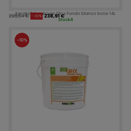
Kerakoll Kerakover Silox Fondo blanco bote 14L
298,64 €
238,91 €
- 20%
Stock
4
-10%