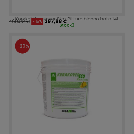
Kerakoll Kerakover Silox Pittura blanco bote 14L
468,09 €
397,88 €
- 15%
Stock
3
-20%