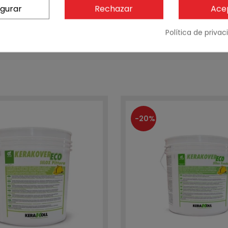
igurar
Rechazar
Ace
 contenedor amarillo
Política de priva
-20%