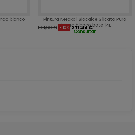
Fondo blanco
Pintura Kerakoll Biocalce Silicato Puro
Pintura blanco bote 14L
301,60 €
271,44 €
- 10%
Consultar