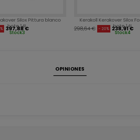
rakover Silox Pittura blanco
Kerakoll Kerakover Silox 
bote 14L
bote 14L
397,88 €
298,64 €
238,91 €
5%
- 20%
Stock
3
Stock
4
OPINIONES