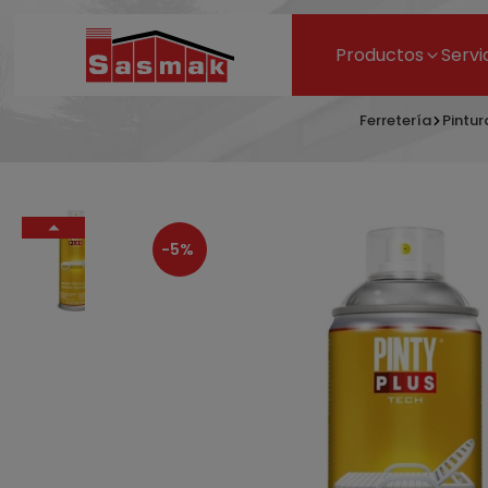
Productos
Servi
Ferretería
Pintur
-5%
P
302,65 €
378,31 €
- 20%