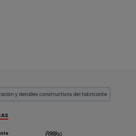
ción y detalles constructivos del fabricante
CAS
719B1
ante
F09290