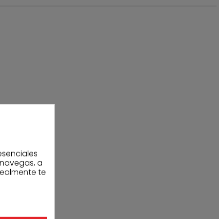
esenciales
 navegas, a
realmente te