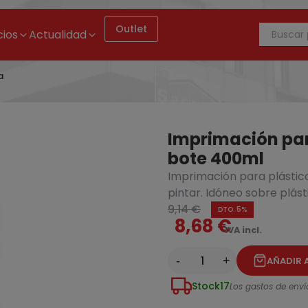
Outlet
cios
Actualidad
a
Imprimación par
bote 400ml
Imprimación para plástico
intura orgánica mineral Kerakoll Kerakover Silox Pittura BC bote 1
pintar. Idóneo sobre plásti
9,14 €
DTO. 5%
8,68 €
IVA incl.
-
+
AÑADIR 
Stock
17
Los gastos de envío