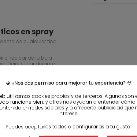
ticos en spray
 exenta de cualquier tipo
r el repicar de la bola
cm. Dejar secar durante
te con la calidad de
🍪
¿Nos das permiso para mejorar tu experiencia?
🍪
sólo salga gas para limpiar
imo uso.
eb utilizamos cookies propias y de terceros. Algunas son 
odo funcione bien, y otras nos ayudan a entender cómo
ontenido en redes sociales y a ofrecerte publicidad que 
interese.
mos tener cuidado
os espacios sin cubrir.
Puedes aceptarlas todas o configurarlas a tu gusto:
y aplicar en lugares