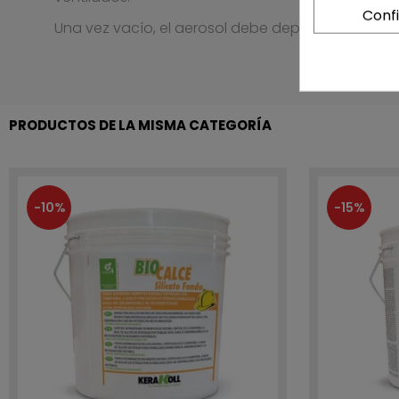
Conf
Una vez vacío, el aerosol debe depositarse en el
PRODUCTOS DE LA MISMA CATEGORÍA
-10%
-15%