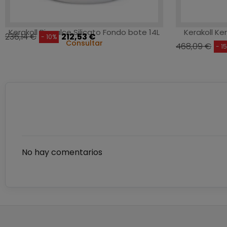
Kerakoll Biocalce Silicato Fondo bote 14L
Kerakoll Ke
236,14 €
212,53 €
- 10%
Consultar
468,09 €
- 1
No hay comentarios