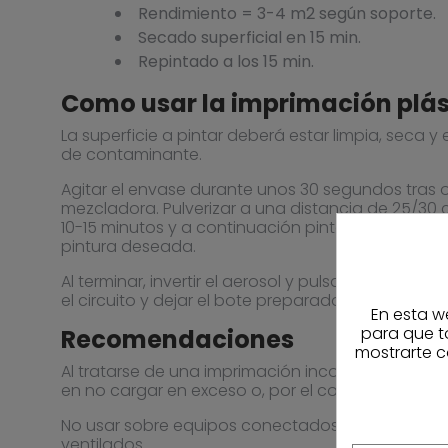
Rendimiento = 3-4 m2 según soporte.
Secado superficial en 15 min.
Repintado a los 15 min.
Como usar la imprimación plás
La superficie a pintar deberá estar limpia, seca y
de contaminante.
Agitar el envase durante unos 30 segundos tras oi
mezcladora. Pulverizar a una distancia de 25/30 
10-15 minutos y a continuación pintar normalmen
pintura deseada.
Al terminar, invertir el aerosol y pulsar hasta que 
el circuito y dejar el bote preparado para el próx
En esta w
para que t
Recomendaciones
mostrarte c
Al tratarse de una imprimación incolora, debere
en no cargar en exceso o, por el contrario, dejarn
No usar sobre equipos conectados a la corriente 
ventilados.