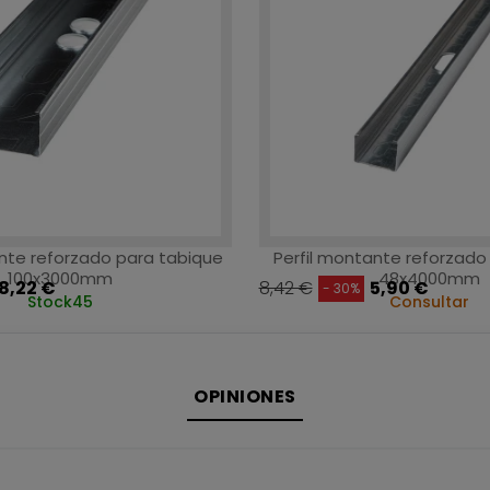
ante reforzado para tabique
Perfil montante reforzad
100x3000mm
48x4000mm
8,22 €
8,42 €
5,90 €
- 30%
Stock
45
Consultar
OPINIONES