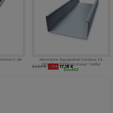
o forma C de
Montante Aquapanel Outdoor Z4
100x50x1x3000mm Knauf 74464
24,54 €
17,18 €
- 30%
Stock
52