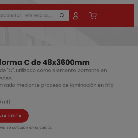
e forma C de 48x3600mm
 de "C", utilizado como elemento portante en
echos.
nizado mediante proceso de laminación en frío.
8,4
12,05 €
- 30%
€/ml)
A LA CESTA
ío se calculan en el carrito.