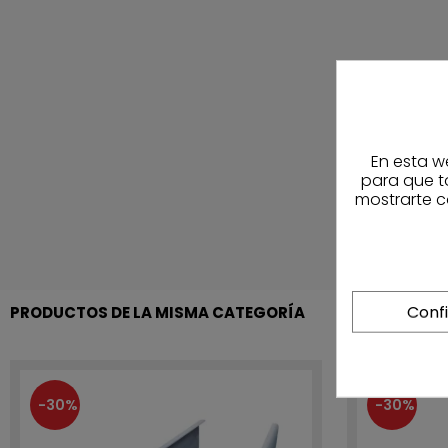
En esta w
para que t
mostrarte c
Conf
PRODUCTOS DE LA MISMA CATEGORÍA
-30%
-30%