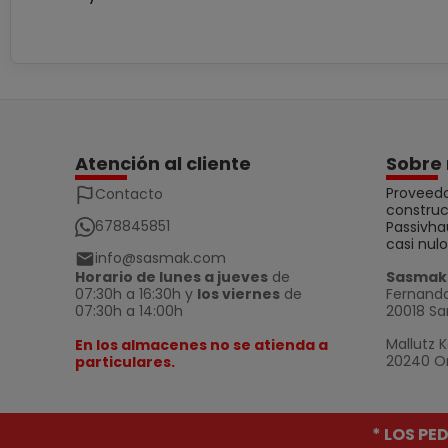
Atención al cliente
Sobre 
Proveedo
Contacto
construc
678845851
Passivha
casi nulo
info@sasmak.com
Horario de lunes a jueves
de
Sasmak 
07:30h a 16:30h y
los viernes
de
Fernando
07:30h a 14:00h
20018 Sa
Mallutz K
En los almacenes no se atienda a
20240 Or
particulares.
* LOS PE