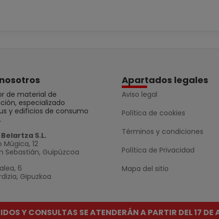
nosotros
Apartados legales
r de material de
Aviso legal
ción, especializado
us y edificios de consumo
Política de cookies
.
Términos y condiciones
Belartza S.L.
 Múgica, 12
Política de Privacidad
n Sebastián, Guipúzcoa
alea, 6
Mapa del sitio
dizia, Gipuzkoa
DIDOS Y CONSULTAS SE ATENDERÁN A PARTIR DEL 17 DE