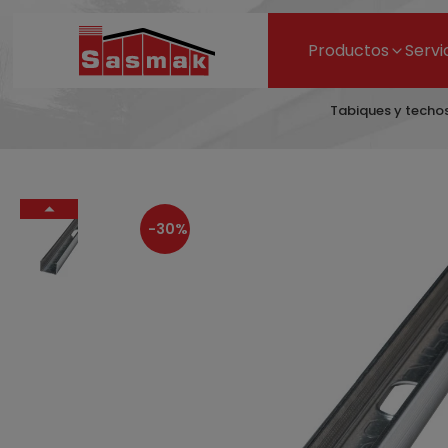
Productos
Servi
Tabiques y techo
-30%
4,81 €
7,39 €
- 35%