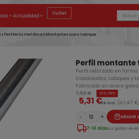
Outlet
cios
Actualidad
s
Perfilería metálica
Montantes para tabique
Perfil montant
Perfil reforzado en forma
trasdosados, tabiques y t
Fabricado en acero galva
Perfil montante forma C de 48x3500mm
7,59 €
DTO. 30%
5,31 €
(a 1,47 
IVA incl.
-
+
AÑADIR 
7-10 días
Los gastos de env