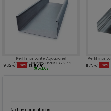
Perfil montante Aquapanel
Perfil mont
75x50x1x3000mm Knauf EX75 Z4
19,82 €
13,87 €
11,75 €
- 30%
- 30%
Stock
62
No hay comentarios