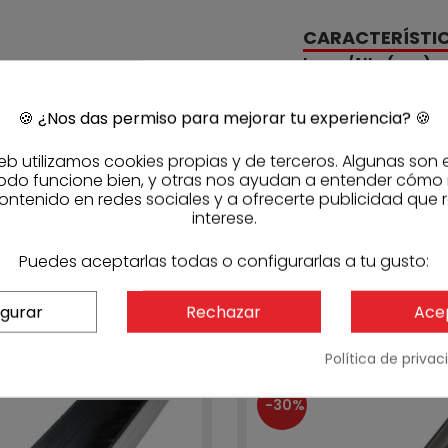
CARACTERÍSTI
Largo/Alto (mm)
Ancho (mm)
🍪
¿Nos das permiso para mejorar tu experiencia?
🍪
Cant. embalaje
eb utilizamos cookies propias y de terceros. Algunas son 
Cant. palet
odo funcione bien, y otras nos ayudan a entender cómo
ontenido en redes sociales y a ofrecerte publicidad que 
REFERENCIAS
interese.
Referencia fabric
Código Sasmak
Puedes aceptarlas todas o configurarlas a tu gusto:
igurar
Rechazar
Ace
Política de priva
-30%