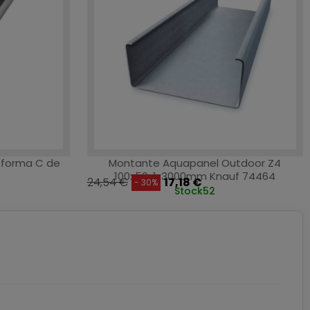
o forma C de
Montante Aquapanel Outdoor Z4
100x50x1x3000mm Knauf 74464
24,54 €
17,18 €
- 30%
Stock
52