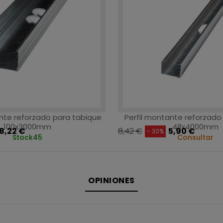
ante reforzado para tabique
Perfil montante reforzad
100x3000mm
48x4000mm
8,22 €
8,42 €
5,90 €
- 30%
Stock
45
Consultar
OPINIONES