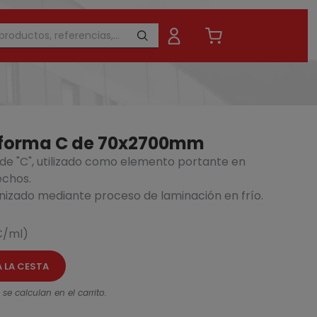
e forma C de 70x2700mm
 de "C", utilizado como elemento portante en
echos.
nizado mediante proceso de laminación en frío.
8,4
12,05 €
- 30%
€/ml)
A LA CESTA
se calculan en el carrito.