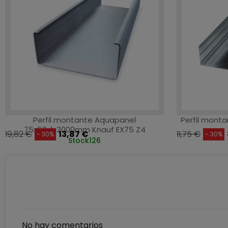
Perfil montante Aquapanel
Perfil mont
75x50x1x3000mm Knauf EX75 Z4
19,82 €
13,87 €
11,75 €
- 30%
- 30%
Stock
126
No hay comentarios