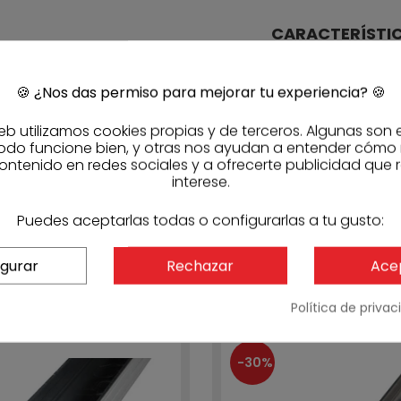
CARACTERÍSTI
Largo/Alto (mm)
Ancho (mm)
🍪
¿Nos das permiso para mejorar tu experiencia?
🍪
Cant. embalaje
eb utilizamos cookies propias y de terceros. Algunas son 
odo funcione bien, y otras nos ayudan a entender cómo
Cant. palet
ontenido en redes sociales y a ofrecerte publicidad que 
interese.
REFERENCIAS
Referencia fabric
Código Sasmak
Puedes aceptarlas todas o configurarlas a tu gusto:
igurar
Rechazar
Ace
Política de priva
-30%