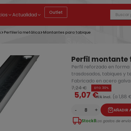
Outlet
cios
Actualidad
s
Perfilería metálica
Montantes para tabique
Perfil montant
Perfil reforzado en forma
trasdosados, tabiques y t
Fabricado en acero galva
7,24 €
Perfil montante forma C de 48x3500mm
DTO. 30%
5,07 €
(a 1,88 
IVA incl.
-
+
AÑADIR 
Stock
8
Los gastos de envío 