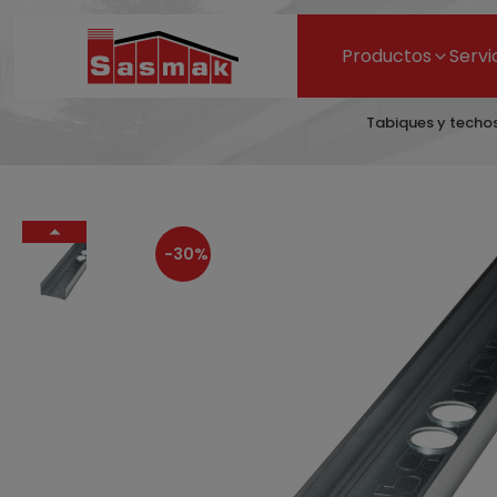
Productos
Servi
Tabiques y techo
-30%
4,81 €
7,39 €
- 35%