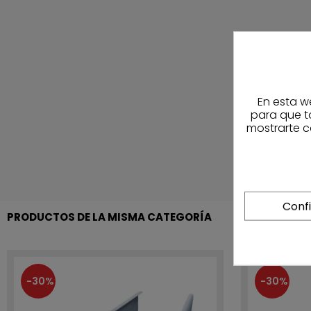
En esta w
para que t
mostrarte c
Conf
PRODUCTOS DE LA MISMA CATEGORÍA
-30%
-30%