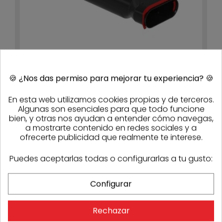
🍪
¿Nos das permiso para mejorar tu experiencia?
🍪
Plenum Renoventil Flat 51 (largo 356mm) Zehnder
En esta web utilizamos cookies propias y de terceros.
990322217
51,30 €
38,48 €
- 25%
Algunas son esenciales para que todo funcione
1 semana
bien, y otras nos ayudan a entender cómo navegas,
a mostrarte contenido en redes sociales y a
ofrecerte publicidad que realmente te interese.
-25%
Puedes aceptarlas todas o configurarlas a tu gusto:
Configurar
Rechazar