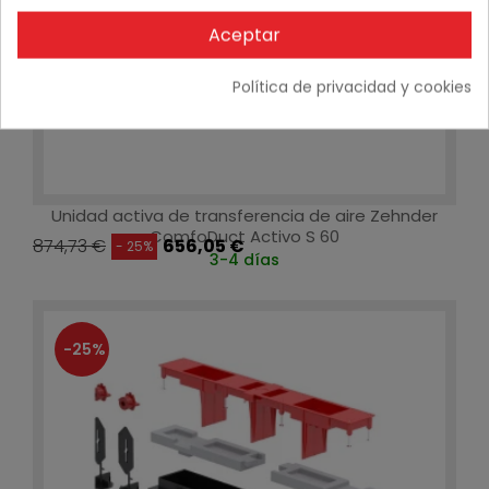
Aceptar
Política de privacidad y cookies
Unidad activa de transferencia de aire Zehnder
ComfoDuct Activo S 60
874,73 €
656,05 €
- 25%
3-4 días
-25%