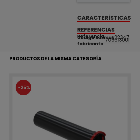
CARACTERÍSTICAS
REFERENCIAS
Referencia
22347
Código Sasmak
705613001
fabricante
PRODUCTOS DE LA MISMA CATEGORÍA
-25%