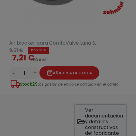
Air blocker para ComfoValve Luna S.
9,61 €
DTO. 25%
7,21 €
IVA incl.
-
+
AÑADIR A LA CESTA
Stock
29
Los gastos de envío se calculan en el carrito.
Ver
documentación
y detalles
constructivos
del fabricante