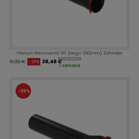
Plenum Renoventil 90 (largo 392mm) Zehnder
990322218
51,30 €
38,48 €
- 25%
1 semana
-25%