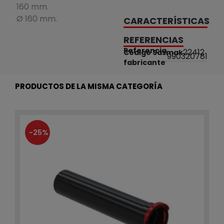
160 mm.
Ø 160 mm.
CARACTERÍSTICAS
REFERENCIAS
Referencia
22412
Código Sasmak
990320781
fabricante
PRODUCTOS DE LA MISMA CATEGORÍA
-25%