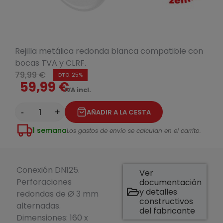
Rejilla metálica redonda blanca compatible con
bocas TVA y CLRF.
79,99 €
DTO. 25%
59,99 €
IVA incl.
-
+
AÑADIR A LA CESTA
1 semana
Los gastos de envío se calculan en el carrito.
Conexión DN125.
Ver
Perforaciones
documentación
y detalles
redondas de Ø 3 mm
constructivos
alternadas.
del fabricante
Dimensiones: 160 x