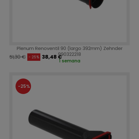
Plenum Renoventil 90 (largo 392mm) Zehnder
990322218
51,30 €
38,48 €
- 25%
1 semana
-25%