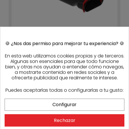
🍪
¿Nos das permiso para mejorar tu experiencia?
🍪
Plenum Renoventil Flat 51 (largo 356mm) Zehnder
990322217
En esta web utilizamos cookies propias y de terceros.
51,30 €
38,48 €
- 25%
1 semana
Algunas son esenciales para que todo funcione
bien, y otras nos ayudan a entender cómo navegas,
a mostrarte contenido en redes sociales y a
ofrecerte publicidad que realmente te interese.
-25%
Puedes aceptarlas todas o configurarlas a tu gusto:
Configurar
Rechazar