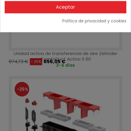
Aceptar
Política de privacidad y cookies
Unidad activa de transferencia de aire Zehnder
ComfoDuct Activo S 60
874,73 €
656,05 €
- 25%
3-4 días
-25%