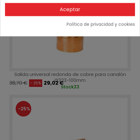
Aceptar
Política de privacidad y cookies
Salida universal redonda de cobre para canalón
Ø333-100mm
38,70 €
29,02 €
- 25%
Stock
33
-25%