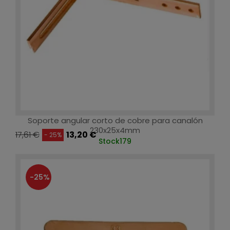
Soporte angular corto de cobre para canalón
230x25x4mm
17,61 €
13,20 €
- 25%
Stock
179
-25%