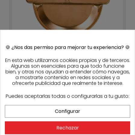
🍪
¿Nos das permiso para mejorar tu experiencia?
🍪
En esta web utilizamos cookies propias y de terceros.
Algunas son esenciales para que todo funcione
Tapa redonda de pegar de cobre para canalón
bien, y otras nos ayudan a entender cómo navegas,
Ø333
a mostrarte contenido en redes sociales y a
14,47 €
10,85 €
- 25%
ofrecerte publicidad que realmente te interese.
Stock
54
Puedes aceptarlas todas o configurarlas a tu gusto:
-25%
Configurar
Rechazar