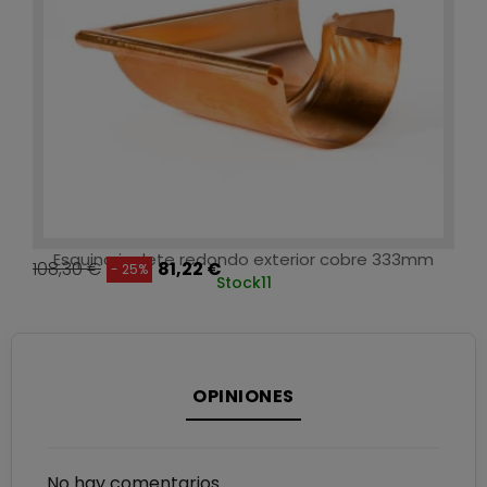
Esquina inglete redondo exterior cobre 333mm
108,30 €
81,22 €
- 25%
Stock
11
OPINIONES
No hay comentarios