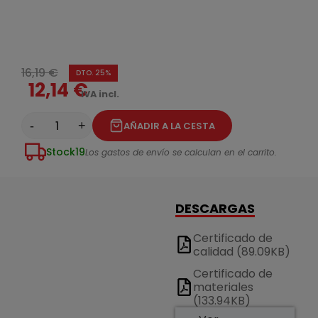
16,19 €
DTO. 25%
12,14 €
IVA incl.
-
+
AÑADIR A LA CESTA
Stock
19
Los gastos de envío se calculan en el carrito.
DESCARGAS
Certificado de
calidad (89.09KB)
Certificado de
materiales
(133.94KB)