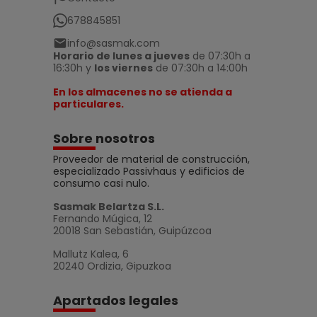
678845851
info@sasmak.com
Horario de lunes a jueves
de 07:30h a
16:30h y
los viernes
de 07:30h a 14:00h
En los almacenes no se atienda a
particulares.
Sobre nosotros
Proveedor de material de construcción,
especializado Passivhaus y edificios de
consumo casi nulo.
Sasmak Belartza S.L.
Fernando Múgica, 12
20018 San Sebastián, Guipúzcoa
Mallutz Kalea, 6
20240 Ordizia, Gipuzkoa
Apartados legales