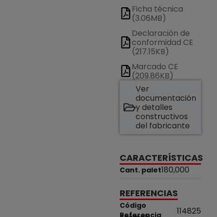
Ficha técnica
(3.06MB)
Declaración de
conformidad CE
(217.15KB)
Marcado CE
(209.86KB)
Ver
documentación
y detalles
constructivos
del fabricante
CARACTERÍSTICAS
180,000
Cant. palet
REFERENCIAS
Código
114825
Referencia
Sasmak