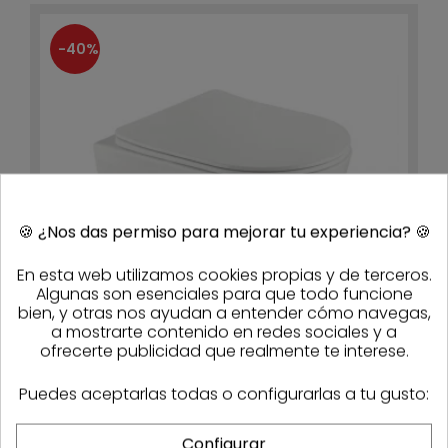
-40%
🍪
¿Nos das permiso para mejorar tu experiencia?
🍪
En esta web utilizamos cookies propias y de terceros.
Algunas son esenciales para que todo funcione
bien, y otras nos ayudan a entender cómo navegas,
a mostrarte contenido en redes sociales y a
ofrecerte publicidad que realmente te interese.
Inodoro a suelo con cisterna BTW Teka Nexos
Puedes aceptarlas todas o configurarlas a tu gusto:
329,12 €
197,47 €
- 40%
3-4 días
Configurar