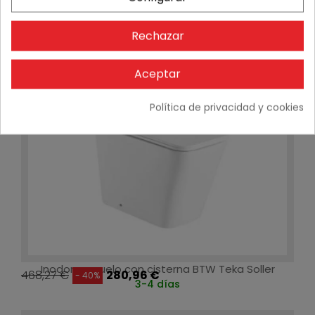
-40%
Rechazar
Aceptar
Política de privacidad y cookies
Inodoro a suelo con cisterna BTW Teka Soller
468,27 €
280,96 €
- 40%
3-4 días