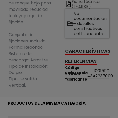
Ficha técnica
de tanque bajo para
(170.11KB)
movilidad reducida.
Ver
Incluye juego de
documentación
fijación.
y detalles
constructivos
del fabricante
Conjunto de
fijaciones: Incluido.
Forma: Redondo.
CARACTERÍSTICAS
Sistema de
descarga: Arrastre.
REFERENCIAS
Tipo de instalación:
Código
10015110
De pie.
Referencia
Sasmak
A342237000
Tipo de salida:
fabricante
Vertical.
PRODUCTOS DE LA MISMA CATEGORÍA