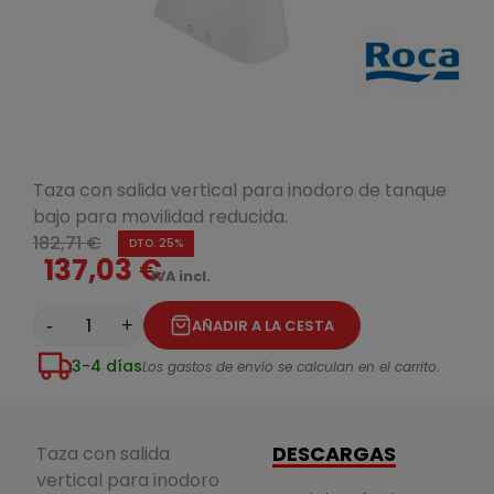
Taza con salida vertical para inodoro de tanque
bajo para movilidad reducida.
182,71 €
DTO. 25%
137,03 €
IVA incl.
-
+
AÑADIR A LA CESTA
3-4 días
Los gastos de envío se calculan en el carrito.
DESCARGAS
Taza con salida
vertical para inodoro