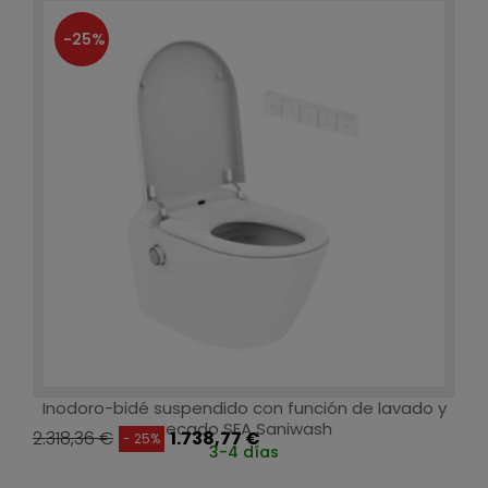
-25%
Inodoro-bidé suspendido con función de lavado y
secado SFA Saniwash
2.318,36 €
1.738,77 €
- 25%
3-4 días