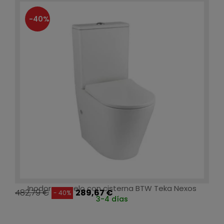
-40%
Inodoro a suelo con cisterna BTW Teka Nexos
482,79 €
289,67 €
- 40%
3-4 días