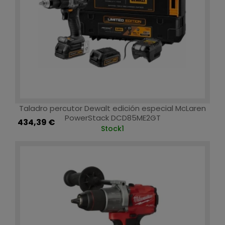
Taladro percutor Dewalt edición especial McLaren
PowerStack DCD85ME2GT
434,39 €
Stock
1