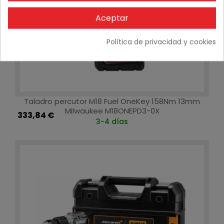
Aceptar
Política de privacidad y cookies
Taladro percutor M18 Fuel OneKey 158Nm 13mm
Milwaukee M18ONEPD3-0X
333,84 €
3-4 días