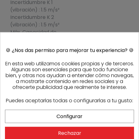
Incertidumbre K 1
(vibración) : 1.5 m/s²
Incertidumbre K 2
(vibración) : 1.5 m/s²
Máx. Capacidad de
taladrado [Metal] : 13
mm
🍪
¿Nos das permiso para mejorar tu experiencia?
🍪
En esta web utilizamos cookies propias y de terceros.
PRODUCTOS DE LA MISMA CATEGORÍA
Algunas son esenciales para que todo funcione
bien, y otras nos ayudan a entender cómo navegas,
a mostrarte contenido en redes sociales y a
ofrecerte publicidad que realmente te interese.
Puedes aceptarlas todas o configurarlas a tu gusto:
Configurar
Rechazar