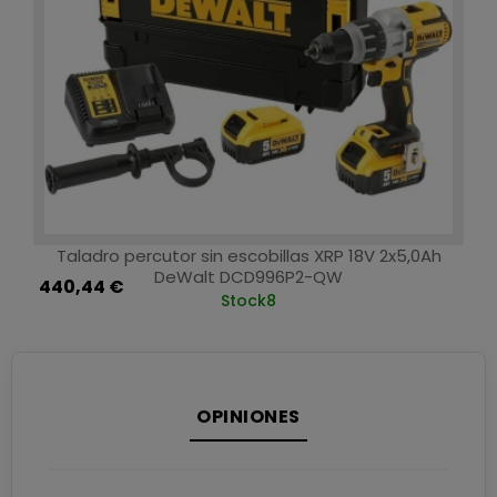
Taladro percutor sin escobillas XRP 18V 2x5,0Ah
DeWalt DCD996P2-QW
440,44 €
Stock
8
OPINIONES