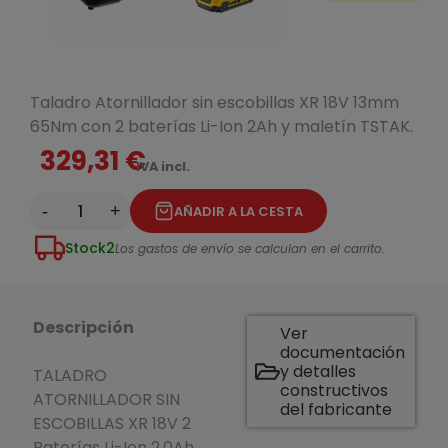
Taladro Atornillador sin escobillas XR 18V 13mm
65Nm con 2 baterías Li-Ion 2Ah y maletín TSTAK.
329,31 €
IVA incl.
-
+
AÑADIR A LA CESTA
Stock
2
Los gastos de envío se calculan en el carrito.
Descripción
Ver
documentación
y detalles
TALADRO
constructivos
ATORNILLADOR SIN
del fabricante
ESCOBILLAS XR 18V 2
Baterías Li-Ion 2,0Ah ,