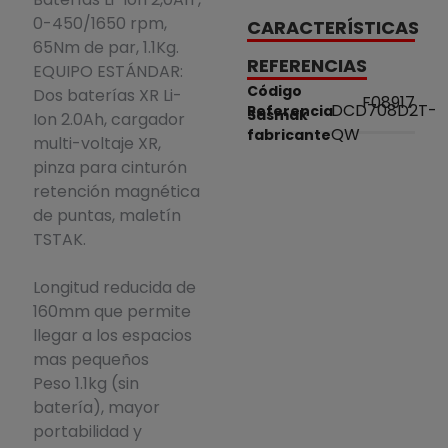
0-450/1650 rpm,
CARACTERÍSTICAS
65Nm de par, 1.1Kg.
REFERENCIAS
EQUIPO ESTÁNDAR:
Código
Dos baterías XR Li-
F08917
DCD708D2T-
Referencia
Sasmak
Ion 2.0Ah, cargador
QW
fabricante
multi-voltaje XR,
pinza para cinturón
retención magnética
de puntas, maletín
TSTAK.
Longitud reducida de
160mm que permite
llegar a los espacios
mas pequeños
Peso 1.1kg (sin
batería), mayor
portabilidad y