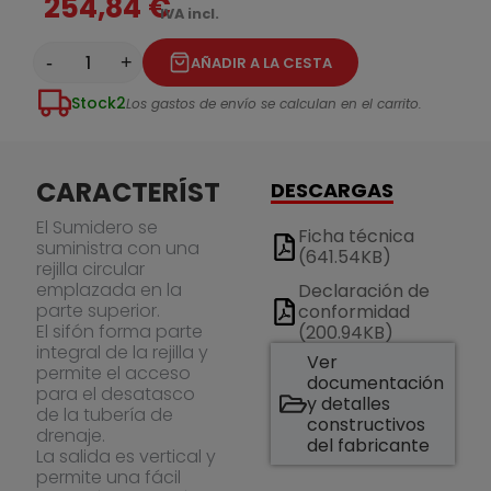
254,84 €
IVA incl.
-
+
AÑADIR A LA CESTA
Stock
2
Los gastos de envío se calculan en el carrito.
CARACTERÍSTICAS
DESCARGAS
El Sumidero se
Ficha técnica
suministra con una
(641.54KB)
rejilla circular
emplazada en la
Declaración de
parte superior.
conformidad
El sifón forma parte
(200.94KB)
integral de la rejilla y
Ver
permite el acceso
documentación
para el desatasco
y detalles
de la tubería de
constructivos
drenaje.
del fabricante
La salida es vertical y
permite una fácil