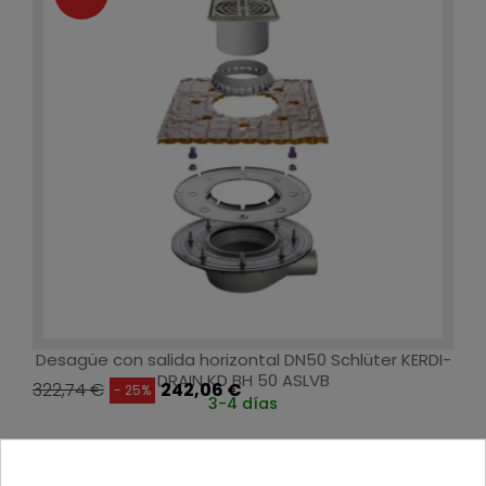
Desagüe con salida horizontal DN50 Schlüter KERDI-
DRAIN KD BH 50 ASLVB
322,74 €
242,06 €
- 25%
3-4 días