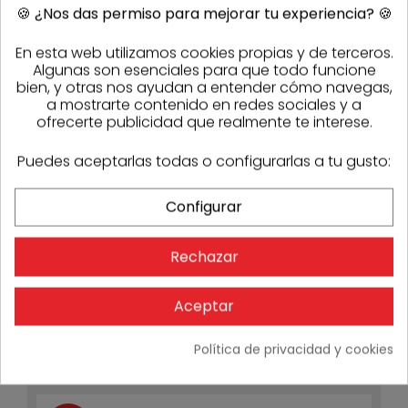
-25%
🍪
¿Nos das permiso para mejorar tu experiencia?
🍪
En esta web utilizamos cookies propias y de terceros.
Algunas son esenciales para que todo funcione
bien, y otras nos ayudan a entender cómo navegas,
a mostrarte contenido en redes sociales y a
ofrecerte publicidad que realmente te interese.
Puedes aceptarlas todas o configurarlas a tu gusto:
Configurar
Rechazar
Aceptar
Desagüe con salida horizontal DN50/70 Schlüter
KERDI-DRAIN KD BH 5070 GVB
146,74 €
110,05 €
- 25%
Política de privacidad y cookies
3-4 días