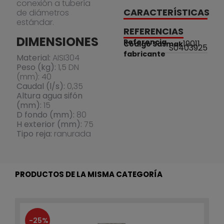
conexión a tubería
CARACTERÍSTICAS
de diámetros
estándar.
REFERENCIAS
DIMENSIONES
Referencia
19011
Código Sasmak
S0403925
fabricante
Material:
AISI304
Peso (kg):
1,5 DN
(mm): 40
Caudal (l/s):
0,35
Altura agua sifón
(mm):
15
D fondo (mm):
80
H exterior (mm):
75
Tipo reja:
ranurada
PRODUCTOS DE LA MISMA CATEGORÍA
-25%