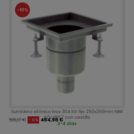
-10%
Sumidero sifónico inox 304 EG fijo 250x250mm NBR
S/V Ø157 con cestillo
516,17 €
464,56 €
- 10%
3-4 días