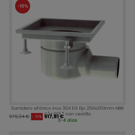
-10%
Sumidero sifónico inox 304 EG fijo 250x250mm NBR
S/H Ø157 con cestillo
575,34 €
517,81 €
- 10%
3-4 días