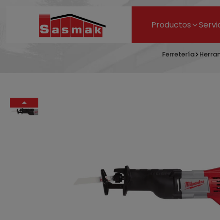
Productos
Servi
Ferretería
Herra
686,07 €