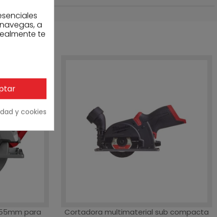
esenciales
 navegas, a
realmente te
ptar
cidad y cookies
de 55mm para
Cortadora multimaterial sub compacta