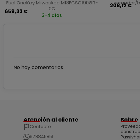
Fuel OneKey Milwaukee M18FCSO190GR-
cargador/b
208,12 €
0C
659,33 €
3-4 días
No hay comentarios
Atención al cliente
Sobre 
Proveedo
Contacto
construc
678845851
Passivha