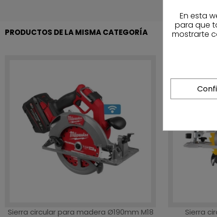
En esta w
para que t
PRODUCTOS DE LA MISMA CATEGORÍA
mostrarte c
Conf
Sierra circular para madera Ø190mm M18
Sierra c