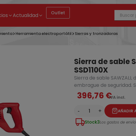
Outlet
cios
Actualidad
mienta
Herramienta electroportátil
Sierras y tronzadoras
Sierra de sable
SSD1100X
Sierra de sable SAWZALL 
embrague de seguridad. Se
396,76 €
IVA incl.
Sierra Alligator 1.700W 430mm con hoja Poroton clase 20
-
+
AÑADIR 
Stock
3
Los gastos de envío 