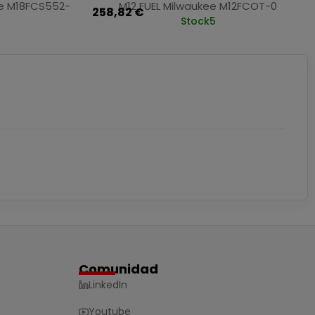
ee M18FCS552-
M12 FUEL Milwaukee M12FCOT-0
258,82 €
Stock
5
Comunidad
LinkedIn
Youtube