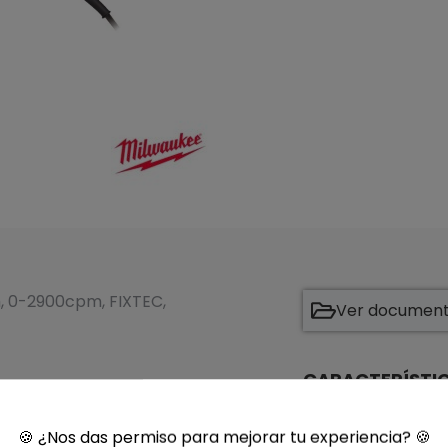
, 0-2900cpm, FIXTEC,
Ver documenta
CARACTERÍSTI
REFERENCIAS
🍪
¿Nos das permiso para mejorar tu experiencia?
🍪
Referencia fabric
Código Sasmak