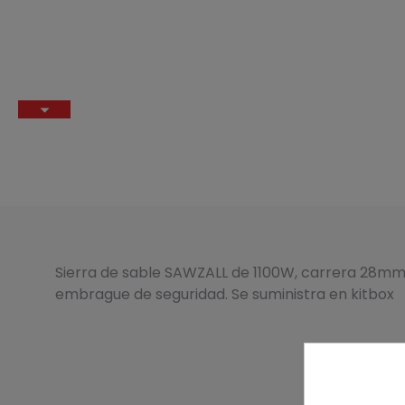
Sierra de sable SAWZALL de 1100W, carrera 28mm
embrague de seguridad. Se suministra en kitbox