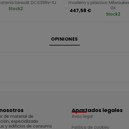
atería Dewalt DCS391N-XJ
madera y plástico Milwauk
0X
Stock
2
447,58 €
Stock
2
OPINIONES
nosotros
Apartados legales
r de material de
Aviso legal
ción, especializado
us y edificios de consumo
Política de cookies