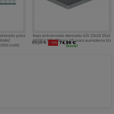
vanizado para
Reja entramada dentada A/D 23x23 25x2
RAIN/
AISI304 168x168mm L15 para sumideros EG
83,28 €
74,96 €
- 10%
L1000 D400
Stock
1