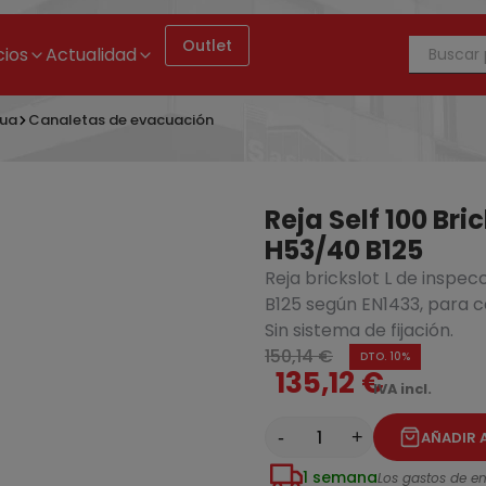
Outlet
cios
Actualidad
gua
Canaletas de evacuación
Reja Self 100 Bri
H53/40 B125
Reja brickslot L de inspec
Canal de drenaje ACO DRAIN SELF 100 1000MM H95 DN/OD 110 B12
B125 según EN1433, para c
Sin sistema de fijación.
150,14 €
DTO. 10%
135,12 €
IVA incl.
-
+
AÑADIR 
1 semana
Los gastos de env