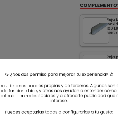
COMPLEMENTO
Reja b
inoxi
100 L
BRICK
Reja 
micro
de po
HEXAL
🍪
¿Nos das permiso para mejorar tu experiencia?
🍪
eb utilizamos cookies propias y de terceros. Algunas son 
odo funcione bien, y otras nos ayudan a entender cómo
Reja 
ontenido en redes sociales y a ofrecerte publicidad que 
galva
interese.
100 L
Puedes aceptarlas todas o configurarlas a tu gusto: