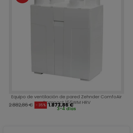
Equipo de ventilación de pared Zehnder ComfoAir
Compact 155WM HRV
2.882,86 €
1.873,86 €
- 35%
3-4 días