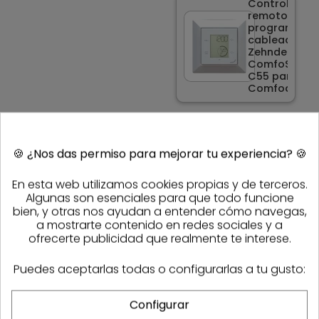
Control
remoto
programado
cableado
Zehnder
ComfoSense
C55 para
Comfoair Q
CARACTERÍSTICAS
REFERENCIAS
🍪
¿Nos das permiso para mejorar tu experiencia?
🍪
Código
604806
En esta web utilizamos cookies propias y de terceros.
Referencia
Sasmak
471502121
Algunas son esenciales para que todo funcione
fabricante
bien, y otras nos ayudan a entender cómo navegas,
a mostrarte contenido en redes sociales y a
PRODUCTOS DE LA MISMA CATEGORÍA
ofrecerte publicidad que realmente te interese.
Puedes aceptarlas todas o configurarlas a tu gusto:
-35%
Configurar