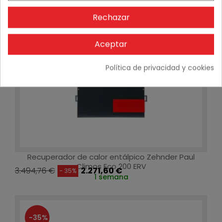
Rechazar
Aceptar
Política de privacidad y cookies
Recuperador de calor entálpico Zehnder Paul
Climos Eco 200 ERV
3.494,76 €
2.271,60 €
- 35%
1 semana
-35%