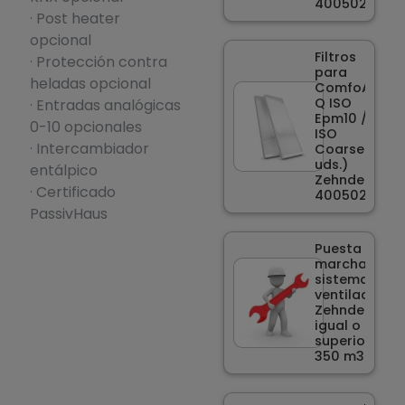
400502015
· Post heater
opcional
Filtros
· Protección contra
para
heladas opcional
ComfoAir
Q ISO
· Entradas analógicas
Epm10 /
0-10 opcionales
ISO
· Intercambiador
Coarse (2
uds.)
entálpico
Zehnder
· Certificado
400502013
PassivHaus
Puesta en
marcha
sistema de
ventilación
Zehnder
igual o
superior a
350 m3/h