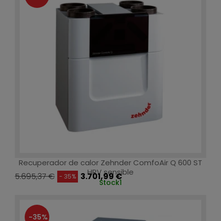
Recuperador de calor Zehnder ComfoAir Q 600 ST
HRV sensible
5.695,37 €
3.701,99 €
- 35%
Stock
1
-35%