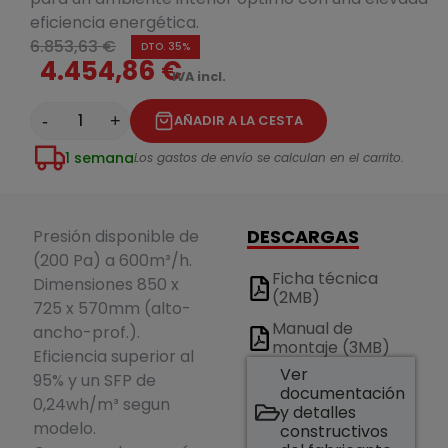
eficiencia energética.
6.853,63 €
DTO. 35%
4.454,86 €
IVA incl.
-
+
AÑADIR A LA CESTA
1 semana
Los gastos de envío se calculan en el carrito.
DESCARGAS
Presión disponible de
(200 Pa) a 600m³/h.
Ficha técnica
Dimensiones 850 x
(2MB)
725 x 570mm (alto-
Manual de
ancho-prof.).
montaje (3MB)
Eficiencia superior al
Ver
95% y un SFP de
documentación
0,24wh/m³ segun
y detalles
modelo.
constructivos