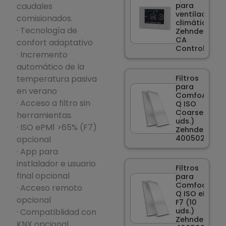
caudales
para
ventilación
comisionados.
climática
· Tecnología de
Zehnder
CA
confort adaptativo
ControlS
· Incremento
automático de la
temperatura pasiva
Filtros
para
en verano
ComfoAir
· Acceso a filtro sin
Q ISO
Coarse (10
herramientas.
uds.)
· ISO ePM1 >65% (F7)
Zehnder
400502014
opcional
· App para
instlalador e usuario
Filtros
final opcional
para
ComfoaAir
· Acceso remoto
Q ISO ePM1
opcional
F7 (10
uds.)
· Compatiblidad con
Zehnder
KNX opcional