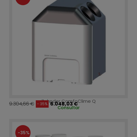
Zehnder ComfoClime Q
9.304,66 €
6.048,03 €
- 35%
Consultar
-35%