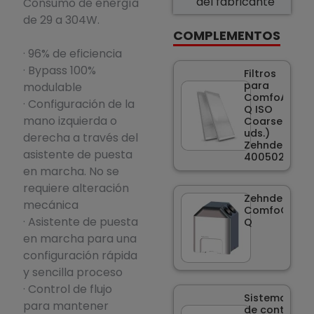
del fabricante
Consumo de energía
de 29 a 304W.
COMPLEMENTOS
· 96% de eficiencia
· Bypass 100%
Filtros
para
modulable
ComfoAir
· Configuración de la
Q ISO
mano izquierda o
Coarse (2
uds.)
derecha a través del
Zehnder
asistente de puesta
400502012
en marcha. No se
requiere alteración
Zehnder
mecánica
ComfoClime
· Asistente de puesta
Q
en marcha para una
configuración rápida
y sencilla proceso
· Control de flujo
Sistema
para mantener
de control