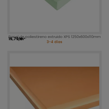
Panel de poliestireno extruido XPS 1250x600x110mm
15,79 €
/m²
3-4 días