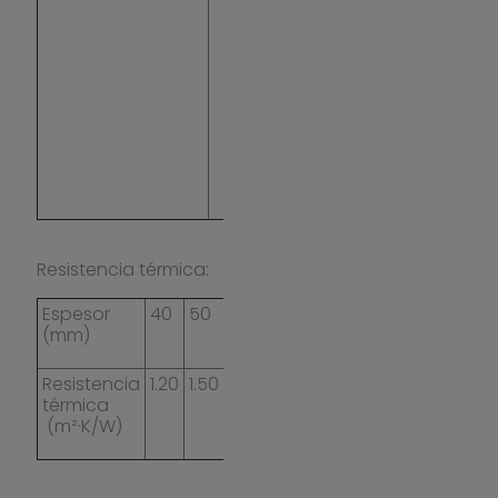
12939
mm)
0,034
(90-
120
mm)
0,035
(130-
160
mm)
Resistencia térmica:
Espesor
40
50
60
70
80
90
100
120
(mm)
Resistencia
1.20
1.50
1.80
2.10
2.40
2.60
2.90
3.50
térmica
(m²·K/W)