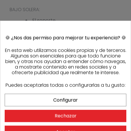
BAJO SOLERA:
El soporte
estructural
presentará
🍪
¿Nos das permiso para mejorar tu experiencia?
🍪
una nivelación
y planicidad
En esta web utilizamos cookies propias y de terceros.
adecuadas
Algunas son esenciales para que todo funcione
bien, y otras nos ayudan a entender cómo navegas,
(regla 2m).
a mostrarte contenido en redes sociales y a
Se
ofrecerte publicidad que realmente te interese.
colocarán las
planchas
SOPRA
Puedes aceptarlas todas o configurarlas a tu gusto:
XPS
500
sueltas,
Configurar
con juntas
apretadas. Si
Rechazar
se aplica una
segunda