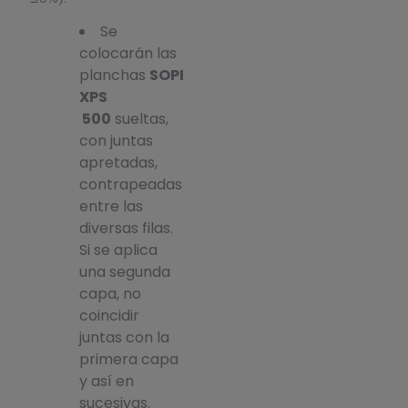
Se
colocarán las
planchas
SOPRA
XPS
500
sueltas,
con juntas
apretadas,
contrapeadas
entre las
diversas filas.
Si se aplica
una segunda
capa, no
coincidir
juntas con la
primera capa
y así en
sucesivas.