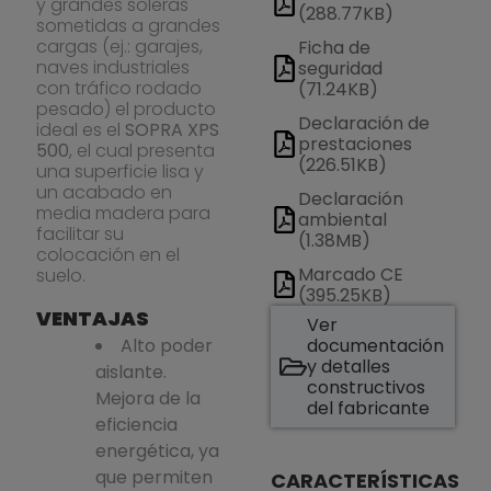
y grandes soleras
(288.77KB)
sometidas a grandes
cargas (ej.: garajes,
Ficha de
naves industriales
seguridad
con tráfico rodado
(71.24KB)
pesado) el producto
Declaración de
ideal es el
SOPRA XPS
prestaciones
500
, el cual presenta
(226.51KB)
una superficie lisa y
un acabado en
Declaración
media madera para
ambiental
facilitar su
(1.38MB)
colocación en el
Marcado CE
suelo.
(395.25KB)
VENTAJAS
Ver
Alto poder
documentación
y detalles
aislante.
constructivos
Mejora de la
del fabricante
eficiencia
energética, ya
que permiten
CARACTERÍSTICAS