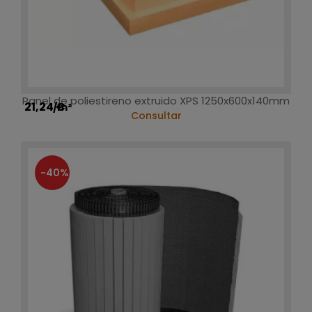
Panel de poliestireno extruido XPS 1250x600x140mm
21,24 €
/m²
Consultar
-40%