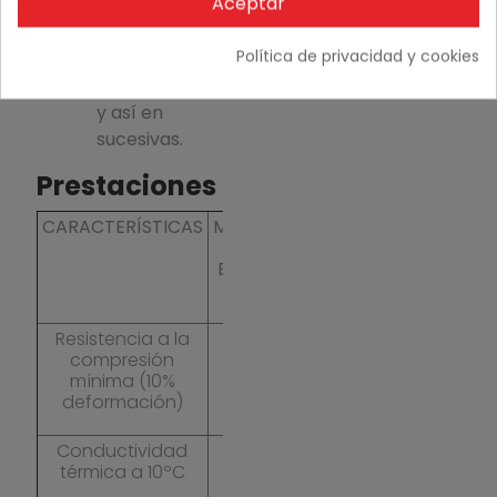
Aceptar
capa, no
coincidir
Política de privacidad y cookies
juntas con la
primera capa
y así en
sucesivas.
Prestaciones
CARACTERÍSTICAS
MÉTODO
CLASE
SOPRA
UNIDA
DE
SEGÚN
XPS SL
ENSAYO
EN
13164
Resistencia a la
UNE EN
CS
≥500
kPa
compresión
826
(10\Y)
mínima (10%
deformación)
Conductividad
UNE EN
λd,
0,033
W/mº
térmica a 10ºC
12667
10ºC
(40-
UNE EN
80