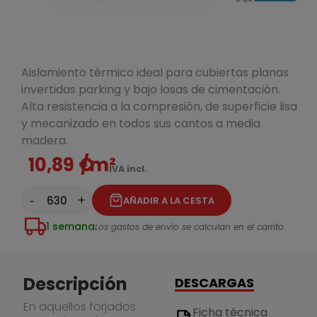
Aislamiento térmico ideal para cubiertas planas
invertidas parking y bajo losas de cimentación.
Alta resistencia a la compresión, de superficie lisa
y mecanizado en todos sus cantos a media
madera.
10,89 €
/m²
IVA incl.
-
+
AÑADIR A LA CESTA
1 semana
Los gastos de envío se calculan en el carrito.
Descripción
DESCARGAS
En aquellos forjados
Ficha técnica