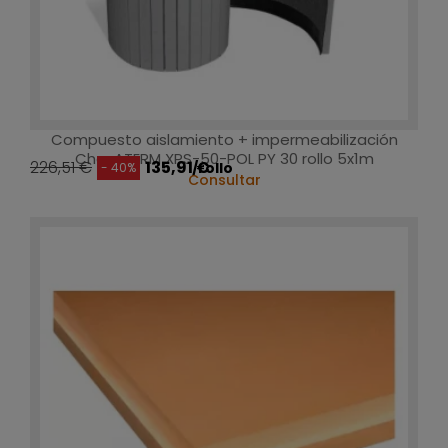
Compuesto aislamiento + impermeabilización
ChovATERM XPS-50-POL PY 30 rollo 5x1m
226,51 €
135,91 €
/rollo
- 40%
Consultar