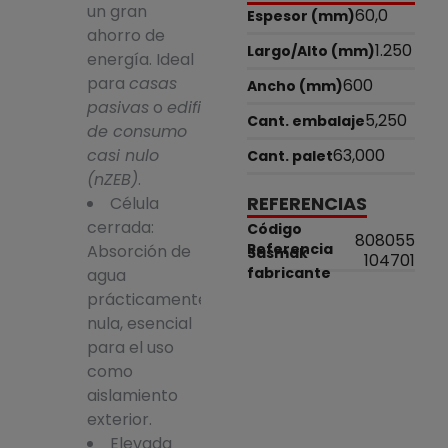
un gran
60,0
Espesor (mm)
ahorro de
1.250
Largo/Alto (mm)
energía. Ideal
para
casas
600
Ancho (mm)
pasivas
o
edificios
5,250
Cant. embalaje
de consumo
casi nulo
63,000
Cant. palet
(nZEB)
.
REFERENCIAS
Célula
cerrada:
Código
808055
Referencia
Absorción de
Sasmak
104701
fabricante
agua
prácticamente
nula, esencial
para el uso
como
aislamiento
exterior.
Elevada