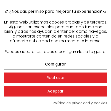
Placa Yeso Acústica Knauf Silentboard
🍪
¿Nos das permiso para mejorar tu experiencia?
🍪
12,5x625x2000 mm
40,61 €
Stock
168
En esta web utilizamos cookies propias y de terceros.
Algunas son esenciales para que todo funcione
bien, y otras nos ayudan a entender cómo navegas,
a mostrarte contenido en redes sociales y a
ofrecerte publicidad que realmente te interese.
Puedes aceptarlas todas o configurarlas a tu gusto:
Configurar
Rechazar
Aceptar
Política de privacidad y cookies