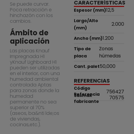
CARACTERÍSTICAS
Se puede curvar.
Poca retracción e
12,5
Espesor (mm)
hinchazón con los
cambios.
Largo/Alto
2.000
(mm)
Ámbito de
1.200
Ancho (mm)
aplicación
Zonas
Tipo de
Las placas Knauf
húmedas
Impregnada H1
placa
yKnauf Lighboard H1
50,000
Cant. palet
pueden ser utilizadas
en el interior, con una
humedad ambiental
REFERENCIAS
controlada Aptas
Código
para zonas donde la
756427
Referencia
Sasmak
humedad
70575
permanente no sea
fabricante
superior al 70%
(aseos, ba&nti lde;os
de viviendas,
cocinas,etc.).