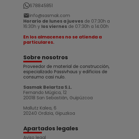
678845851
info@sasmak.com
Horario de lunes a jueves
de 07:30h a
16:30h y
los viernes
de 07:30h a 14:00h
En los almacenes no se atienda a
particulares.
Sobre nosotros
Proveedor de material de construcción,
especializado Passivhaus y edificios de
consumo casi nulo.
Sasmak Belartza S.L.
Fernando Múgica, 12
20018 San Sebastián, Guipúzcoa
Mallutz Kalea, 6
20240 Ordizia, Gipuzkoa
Apartados legales
Aviso legal