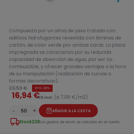
Compuesta por un alma de yeso tratado con
aditivos hidrofugantes revestida con láminas de
cartón, de color verde por ambas caras. La placa
Impregnada se caracteriza por su reducida
capacidad de absorción de agua, por ser no
combustible, y ofrecer grandes ventajas a la hora
de su manipulación (realización de curvas o
formas decorativas).
23,53 €
DTO. 28%
16,94 €
(a 7,06 €/m2)
IVA incl.
-
+
AÑADIR A LA CESTA
Stock
228
Los gastos de envío se calculan en el carrito.