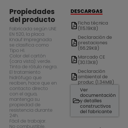
Propiedades
DESCARGAS
del producto
Ficha técnica
(115.19KB)
Fabricada según UNE
EN 520, la placa
Declaración de
Knauf Impregnada
prestaciones
se clasifica como
(66.29KB)
Tipo H1.
Color del cartón
Marcado CE
(cara vista): verde.
(30.13KB)
Tinta de rótulo negra.
Declaración
El tratamiento
ambiental de
hidrófugo que
produc (1.34MB)
reciben, hace que en
contacto directo
Ver
con el agua,
documentación
mantenga su
y detalles
propiedad de
constructivos
resistencia durante
del fabricante
24h.
Fácil de trabajar.
No combustible.