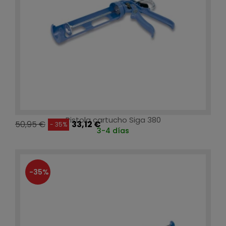
Pistola cartucho Siga 380
50,95 €
33,12 €
- 35%
3-4 días
-35%