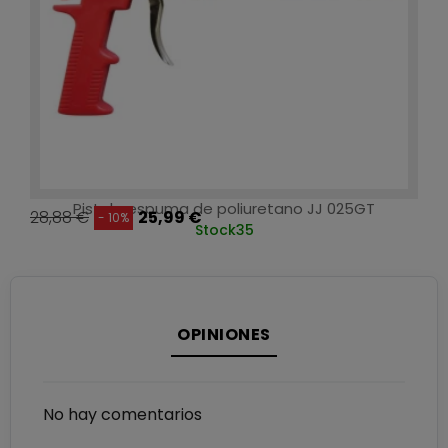
Pistola espuma de poliuretano JJ 025GT
28,88 €
25,99 €
- 10%
Stock
35
OPINIONES
No hay comentarios