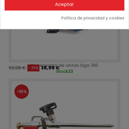
Aceptar
Política de privacidad y cookies
Dispensador de cintas Siga 390
59,98 €
38,99 €
- 35%
Stock
33
-10%