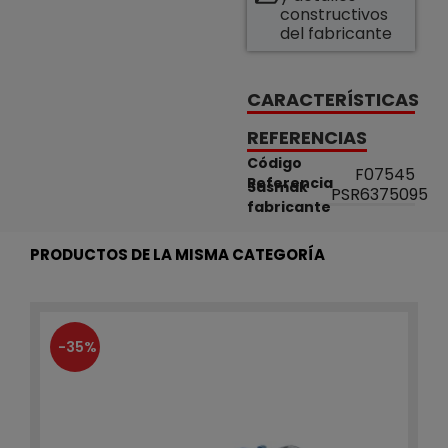
constructivos
del fabricante
CARACTERÍSTICAS
REFERENCIAS
Código
F07545
Referencia
Sasmak
PSR6375095
fabricante
PRODUCTOS DE LA MISMA CATEGORÍA
-35%