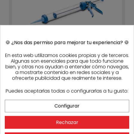
🍪
¿Nos das permiso para mejorar tu experiencia?
🍪
En esta web utilizamos cookies propias y de terceros.
Algunas son esenciales para que todo funcione
bien, y otras nos ayudan a entender cómo navegas,
Pistola bolsa tubular Siga 381
121,86 €
79,21 €
a mostrarte contenido en redes sociales y a
- 35%
3-4 días
ofrecerte publicidad que realmente te interese.
Puedes aceptarlas todas o configurarlas a tu gusto:
-35%
Configurar
Rechazar