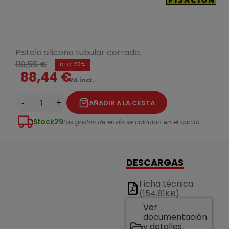
Pistola silicona tubular cerrada.
110,55 €
DTO. 20%
88,44 €
IVA incl.
-
+
AÑADIR A LA CESTA
Stock
29
Los gastos de envío se calculan en el carrito.
DESCARGAS
Ficha técnica
(154.81KB)
Ver
documentación
y detalles