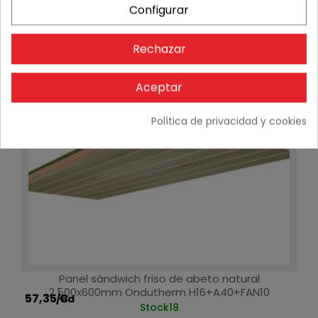
Configurar
Rechazar
Aceptar
Política de privacidad y cookies
Panel sándwich friso de abeto natural
2.500x600mm Ondutherm H16+A40+FAN10
57,35 €
/ud
Stock
18