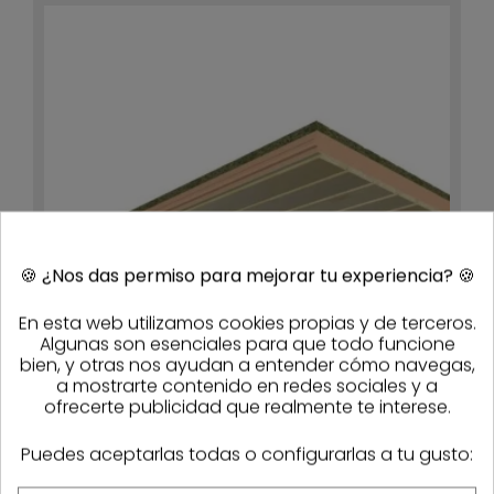
🍪
¿Nos das permiso para mejorar tu experiencia?
🍪
En esta web utilizamos cookies propias y de terceros.
Algunas son esenciales para que todo funcione
bien, y otras nos ayudan a entender cómo navegas,
a mostrarte contenido en redes sociales y a
ofrecerte publicidad que realmente te interese.
Panel sándwich friso de abeto natural
2.500x600mm Ondutherm H16+A100+FAN10
101,06 €
/ud
Puedes aceptarlas todas o configurarlas a tu gusto:
Consultar