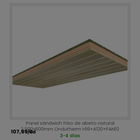
Panel sándwich friso de abeto natural
2.500x600mm Ondutherm H16+A120+FAN10
107,99 €
/ud
3-4 días