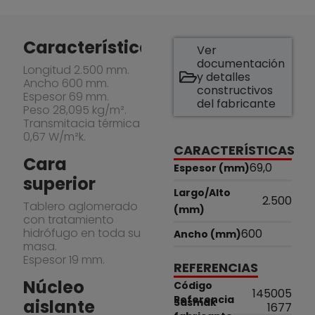
Características
Ver
documentación
Longitud 2.500 mm.
y detalles
Ancho 600 mm.
constructivos
Espesor 69 mm.
del fabricante
Peso 28,095 kg/m².
Transmitacia térmica
0,67 W/m²k.
CARACTERÍSTICAS
Cara
69,0
Espesor (mm)
superior
Largo/Alto
2.500
Tablero aglomerado
(mm)
con tratamiento
hidrófugo en toda su
600
Ancho (mm)
masa.
Espesor 19 mm.
REFERENCIAS
Núcleo
Código
145005
Referencia
aislante
Sasmak
1677