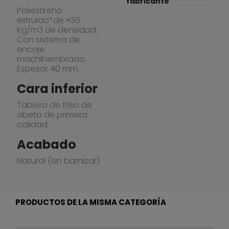
fabricante
Poliestireno
extruido*de ≈35
Kg/m3 de densidad.
Con sistema de
encaje
machihembrado.
Espesor 40 mm.
Cara inferior
Tablero de friso de
abeto de primera
calidad.
Acabado
Natural (sin barnizar).
PRODUCTOS DE LA MISMA CATEGORÍA