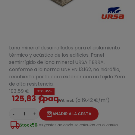
Lana mineral desarrollados para el aislamiento
térmico y acústico de los edificios. Panel
semirrígido de lana mineral URSA TERRA,
conforme a la norma UNE EN 13.162, no hidrófila,
recubierto por la cara exterior con un tejido Zero
de alta resistencia.
193,59 €
DTO. 35%
125,83 €
/paq.
(a 19,42 €/m²)
IVA incl.
-
+
AÑADIR A LA CESTA
Stock
50
Los gastos de envío se calculan en el carrito.