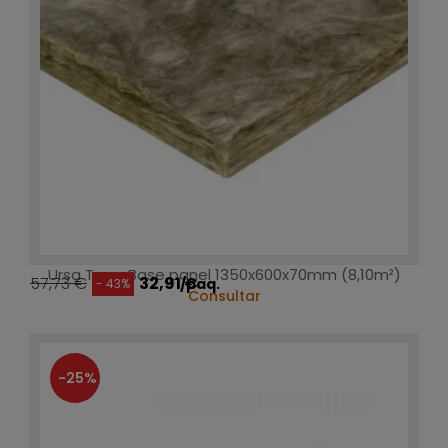
Ursa Terra Base panel 1350x600x70mm (8,10m²)
57,73 €
32,91 €
/paq.
- 43%
Consultar
-25%