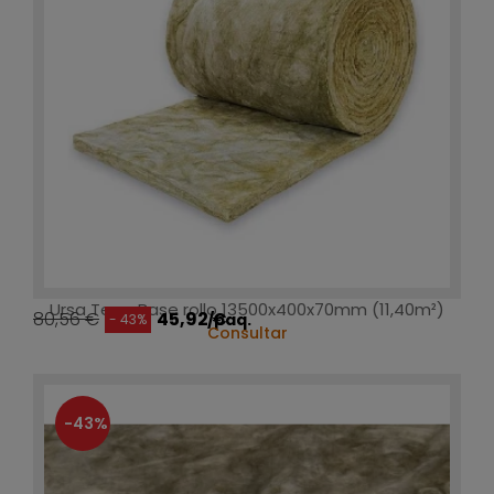
Ursa Terra Base rollo 13500x400x70mm (11,40m²)
80,56 €
45,92 €
/paq.
- 43%
Consultar
-43%