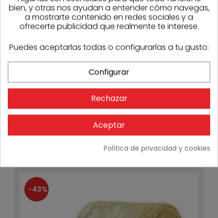
excelentes
bien, y otras nos ayudan a entender cómo navegas,
propiedades
a mostrarte contenido en redes sociales y a
térmicas y acústicas.
ofrecerte publicidad que realmente te interese.
Este modelo P8752
en espesor de
Puedes aceptarlas todas o configurarlas a tu gusto:
100 mm es ideal para
lograr una
envolvente térmica
Configurar
eficaz en edificios
residenciales,
terciarios o
Rechazar
industriales.
Aceptar
PRODUCTOS DE LA MISMA CATEGORÍA
Política de privacidad y cookies
-43%