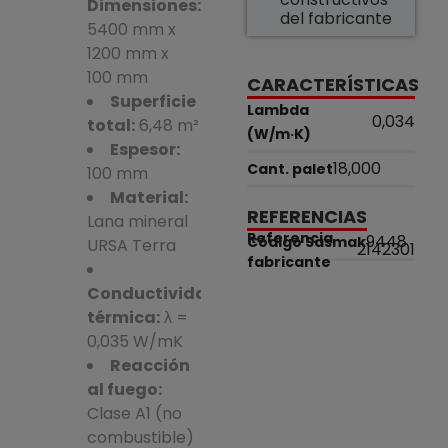
Dimensiones:
del fabricante
5400 mm x
1200 mm x
100 mm
CARACTERÍSTICAS
Superficie
Lambda
0,034
total:
6,48 m²
(W/m·K)
Espesor:
18,000
Cant. palet
100 mm
Material:
REFERENCIAS
Lana mineral
Referencia
9448
Código Sasmak
URSA Terra
2142301
fabricante
Conductividad
térmica:
λ =
0,035 W/mK
Reacción
al fuego:
Clase A1 (no
combustible)