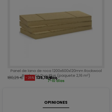
Panel de lana de roca 1200x600x120mm Rockwool
Rocksate Duo Plus (paquete 2,16 m²)
180,25 €
135,19 €
/paq.
- 25%
7-10 días
OPINIONES