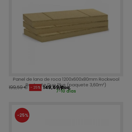
Panel de lana de roca 1200x600x80mm Rockwool
Rocksate Duo Plus (paquete 3,60m²)
199,59 €
149,69 €
/paq.
- 25%
7-10 días
-25%