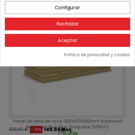
Configurar
-25%
Rechazar
Aceptar
Política de privacidad y cookies
Panel de lana de roca 1200x600x80mm Rockwool
Rocksate Duo Plus (paquete 3,60m²)
199,59 €
149,69 €
/paq.
- 25%
7-10 días