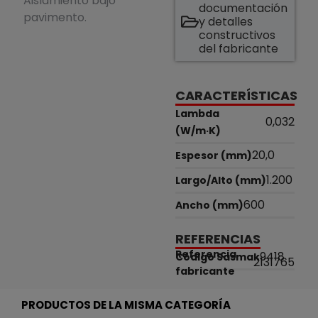
Aislamiento bajo
documentación
pavimento.
y detalles
constructivos
del fabricante
CARACTERÍSTICAS
Lambda
0,032
(W/m·K)
20,0
Espesor (mm)
1.200
Largo/Alto (mm)
600
Ancho (mm)
REFERENCIAS
Referencia
9418
Código Sasmak
2131765
fabricante
PRODUCTOS DE LA MISMA CATEGORÍA