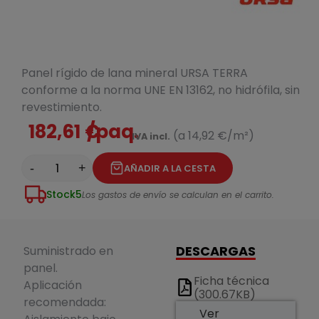
Panel rígido de lana mineral URSA TERRA
conforme a la norma UNE EN 13162, no hidrófila, sin
revestimiento.
182,61 €
/paq.
(a 14,92 €/m²)
IVA incl.
-
+
AÑADIR A LA CESTA
Stock
5
Los gastos de envío se calculan en el carrito.
DESCARGAS
Suministrado en
panel.
Ficha técnica
Aplicación
(300.67KB)
recomendada:
Ver