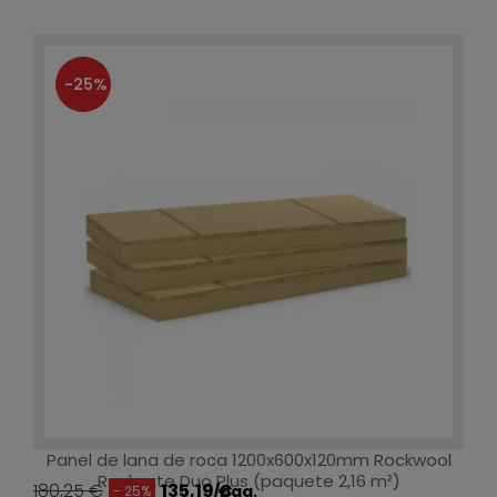
-25%
Panel de lana de roca 1200x600x120mm Rockwool
Rocksate Duo Plus (paquete 2,16 m²)
180,25 €
135,19 €
/paq.
- 25%