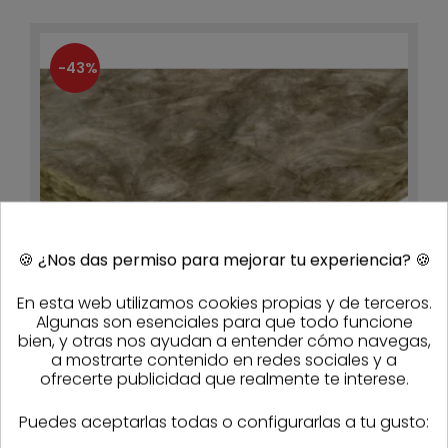
-43%
🍪
¿Nos das permiso para mejorar tu experiencia?
🍪
En esta web utilizamos cookies propias y de terceros.
Algunas son esenciales para que todo funcione
bien, y otras nos ayudan a entender cómo navegas,
a mostrarte contenido en redes sociales y a
ofrecerte publicidad que realmente te interese.
Ursa Terra Base panel 1350x600x70mm (8,10m²)
57,73 €
32,91 €
/paq.
- 43%
Puedes aceptarlas todas o configurarlas a tu gusto:
Consultar