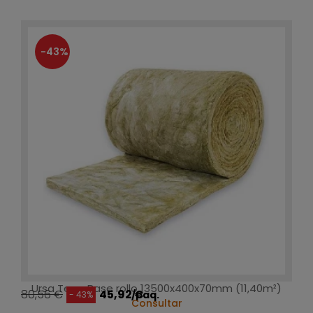
-43%
Ursa Terra Base rollo 13500x400x70mm (11,40m²)
80,56 €
45,92 €
/paq.
- 43%
Consultar