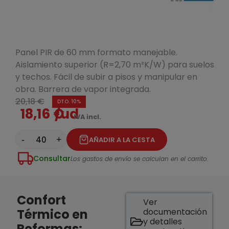
Panel PIR de 60 mm formato manejable.
Aislamiento superior (R=2,70 m²K/W) para suelos
y techos. Fácil de subir a pisos y manipular en
obra. Barrera de vapor integrada.
20,18 €
DTO. 10%
18,16 €
/ud
IVA incl.
-
+
AÑADIR A LA CESTA
Consultar
Los gastos de envío se calculan en el carrito.
Confort
Ver
Térmico en
documentación
y detalles
Reformas: