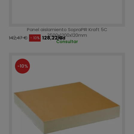
Panel aislamiento SopraPIR Kraft 5C
2500x1200x120mm
142,47 €
128,22 €
/ud
- 10%
Consultar
-10%