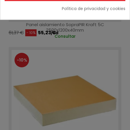
Política de privacidad y cookies
Panel aislamiento SopraPIR Kraft 5C
2500x1200x40mm
61,37 €
55,23 €
/ud
- 10%
Consultar
-10%