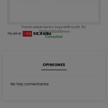
Panel aislamiento SopraPIR Kraft 5C
2500x1200x50mm
76,48 €
68,84 €
/ud
- 10%
Consultar
OPINIONES
No hay comentarios