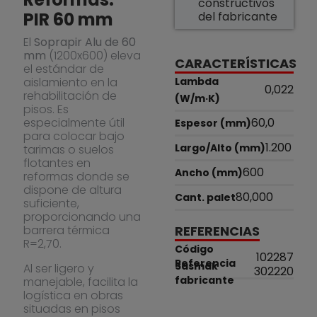
constructivos
PIR 60 mm
del fabricante
El
Soprapir Alu de 60
mm
(1200x600) eleva
CARACTERÍSTICAS
el estándar de
aislamiento en la
Lambda
0,022
rehabilitación de
(W/m·K)
pisos. Es
especialmente útil
60,0
Espesor (mm)
para colocar bajo
1.200
Largo/Alto (mm)
tarimas o suelos
flotantes en
600
Ancho (mm)
reformas donde se
dispone de altura
80,000
Cant. palet
suficiente,
proporcionando una
barrera térmica
REFERENCIAS
R=2,70.
Código
102287
Referencia
Sasmak
Al ser ligero y
302220
fabricante
manejable, facilita la
logística en obras
situadas en pisos