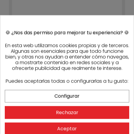
Panel aislamiento SopraPIR Kraft 5C
2500x1200x100mm
117,47 €
105,72 €
/ud
- 10%
🍪
¿Nos das permiso para mejorar tu experiencia?
🍪
Consultar
En esta web utilizamos cookies propias y de terceros.
Algunas son esenciales para que todo funcione
bien, y otras nos ayudan a entender cómo navegas,
-10%
a mostrarte contenido en redes sociales y a
ofrecerte publicidad que realmente te interese.
Puedes aceptarlas todas o configurarlas a tu gusto:
Configurar
Rechazar
Aceptar