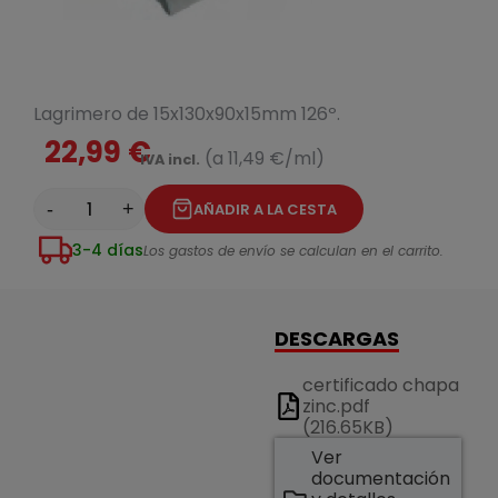
Lagrimero de 15x130x90x15mm 126º.
22,99 €
(a 11,49 €/ml)
IVA incl.
-
+
AÑADIR A LA CESTA
3-4 días
Los gastos de envío se calculan en el carrito.
DESCARGAS
certificado chapa
zinc.pdf
(216.65KB)
Ver
documentación