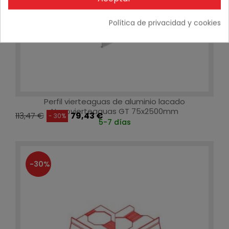
Política de privacidad y cookies
Perfil vierteaguas de aluminio lacado
Novovierteaguas GT 75x2500mm
113,47 €
79,43 €
- 30%
5-7 días
-30%