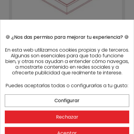
🍪
¿Nos das permiso para mejorar tu experiencia?
🍪
En esta web utilizamos cookies propias y de terceros.
Algunas son esenciales para que todo funcione
Ángulo vierteaguas de aluminio lacado
bien, y otras nos ayudan a entender cómo navegas,
Novovierteaguas Eclipse XS
102,73 €
71,91 €
- 30%
a mostrarte contenido en redes sociales y a
5-7 días
ofrecerte publicidad que realmente te interese.
Puedes aceptarlas todas o configurarlas a tu gusto:
-30%
Configurar
Rechazar
Aceptar