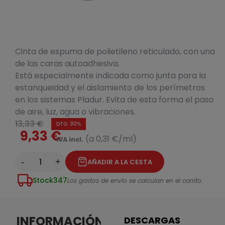
Cinta de espuma de polietileno reticulado, con una
de las caras autoadhesiva.
Está especialmente indicada como junta para la
estanqueidad y el aislamiento de los perímetros
en los sistemas Pladur. Evita de esta forma el paso
de aire, luz, agua o vibraciones.
13,33 €
DTO. 30%
9,33 €
(a 0,31 €/ml)
IVA incl.
-
+
AÑADIR A LA CESTA
Stock
347
Los gastos de envío se calculan en el carrito.
INFORMACIÓN
DESCARGAS