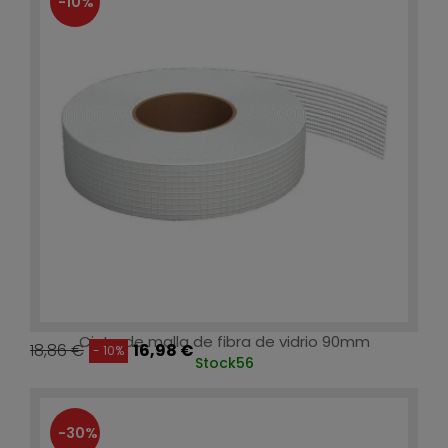
-10%
Cinta de malla de fibra de vidrio 90mm
18,86 €
16,98 €
- 10%
Stock
56
-30%