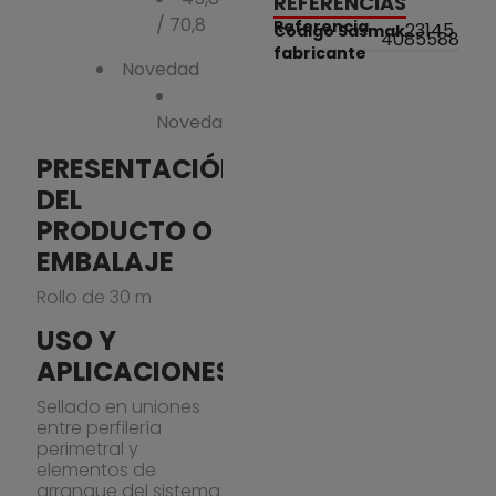
REFERENCIAS
/ 70,8
Referencia
23145
Código Sasmak
4085588
fabricante
Novedad
Novedad
PRESENTACIÓN
DEL
PRODUCTO O
EMBALAJE
Rollo de 30 m
USO Y
APLICACIONES
Sellado en uniones
entre perfilería
perimetral y
elementos de
arranque del sistema