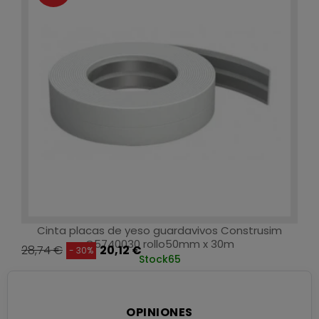
Cinta placas de yeso guardavivos Construsim
C5740030 rollo50mm x 30m
28,74 €
20,12 €
- 30%
Stock
65
OPINIONES