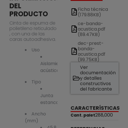
DEL
Ficha técnica
PRODUCTO
(179.88KB)
Cinta de espuma de
ce-banda-
polietileno reticulado
acustica.pdf
, con una de las
(89.47KB)
caras autoadhesiva.
dec-prest-
banda-
Uso
acustica.pdf
(99.75KB)
Aislamiento
Ver
acústico
documentación
y detalles
Tipo
constructivos
del fabricante
Junta
estanca/acústica
CARACTERÍSTICAS
Ancho
288,000
Cant. palet
(mm)
45,8