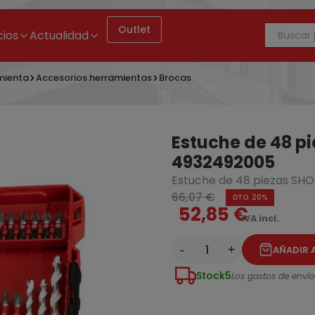
Outlet
cios
Actualidad
mienta
Accesorios herramientas
Brocas
Estuche de 48 p
4932492005
Estuche de 48 piezas S
66,07 €
DTO. 20%
52,85 €
IVA incl.
Estuche de 8 brocas multimaterial Milwaukee 4932493871
-
+
AÑADIR 
Stock
5
Los gastos de envío 