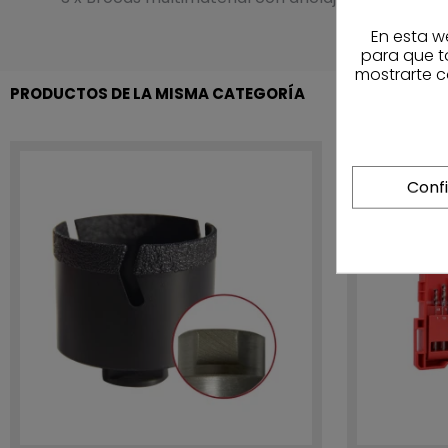
En esta w
para que t
mostrarte c
PRODUCTOS DE LA MISMA CATEGORÍA
Conf
-20%