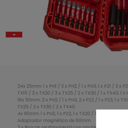
24x 25mm: 1 x PH1 / 3 x PH2 / 1 x PH3, 1 x PZ1 / 3 x PZ2
TX15 / 3 x TX20 / 3 x TX25 / 2 x TX30 / 1 x TX40, 1
16x 50mm: 2 x PH2 / 1 x PH3, 2 x PZ2 / 1 x PZ3, 1 x TX1
TX25 / 2 x TX30 / 2 x TX40.
4x 90mm: 1 x PH2, 1 x PZ2, 1 x TX20 / 1 x TX25.
Adaptador magnético de 60mm.
3 x Brocas multimaterial con anclaje Hex: 5 / 6 /