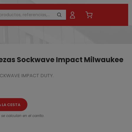
iezas Sockwave Impact Milwaukee
HOCKWAVE IMPACT DUTY.
16
212,48 €
- 20%
A LA CESTA
se calculan en el carrito.