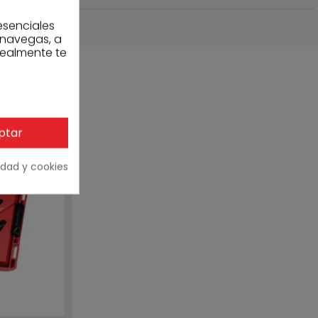
esenciales
 navegas, a
realmente te
ptar
cidad y cookies