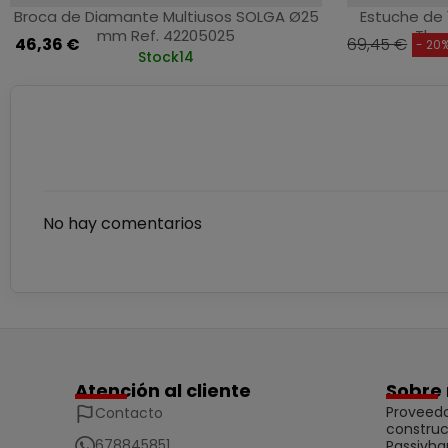
Broca de Diamante Multiusos SOLGA Ø25
Estuche de 
mm Ref. 42205025
Thu
46,36 €
69,45 €
- 20
Stock
14
No hay comentarios
Atención al cliente
Sobre 
Proveedo
Contacto
construc
678845851
Passivha