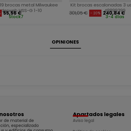
19 brocas metal Milwaukee
Kit brocas escalonadas 3 u
nderweb HSS-G 1-10
48899399
55,56 €
301,05 €
240,84 €
%
- 20%
Stock
7
3-4 días
OPINIONES
nosotros
Apartados legales
r de material de
Aviso legal
ción, especializado
us y edificios de consumo