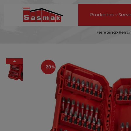
Productos
Servi
Ferretería
Herra
-20%
38,72 €
48,40 €
- 20%