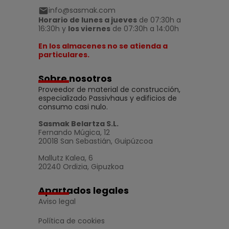
info@sasmak.com
Horario de lunes a jueves
de 07:30h a
16:30h y
los viernes
de 07:30h a 14:00h
En los almacenes no se atienda a
particulares.
Sobre nosotros
Proveedor de material de construcción,
especializado Passivhaus y edificios de
consumo casi nulo.
Sasmak Belartza S.L.
Fernando Múgica, 12
20018 San Sebastián, Guipúzcoa
Mallutz Kalea, 6
20240 Ordizia, Gipuzkoa
Apartados legales
Aviso legal
Política de cookies