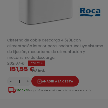
Cisterna de doble descarga 4,5/3L con
alimentación inferior para inodoro. Incluye sistema
de fijación, mecanismo de alimentación y
mecanismo de descarga.
202,07 €
DTO. 25%
151,55 €
IVA incl.
-
+
AÑADIR A LA CESTA
Stock
4
Los gastos de envío se calculan en el carrito.