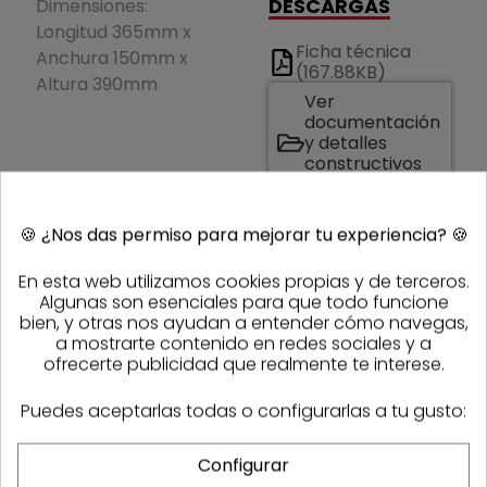
DESCARGAS
Dimensiones:
Longitud 365mm x
Ficha técnica
Anchura 150mm x
(167.88KB)
Altura 390mm
Ver
documentación
y detalles
constructivos
del fabricante
🍪
¿Nos das permiso para mejorar tu experiencia?
🍪
CARACTERÍSTICAS
En esta web utilizamos cookies propias y de terceros.
REFERENCIAS
Algunas son esenciales para que todo funcione
bien, y otras nos ayudan a entender cómo navegas,
Código
10015921
a mostrarte contenido en redes sociales y a
Referencia
Sasmak
A341470000
ofrecerte publicidad que realmente te interese.
fabricante
Puedes aceptarlas todas o configurarlas a tu gusto:
Configurar