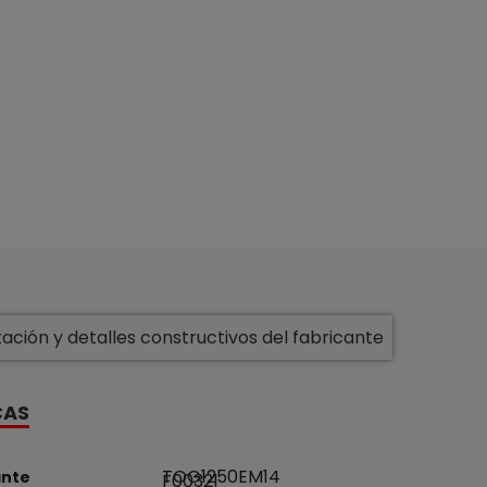
ción y detalles constructivos del fabricante
CAS
TOG1250EM14
ante
F00321