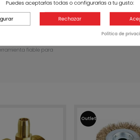
e soldadura
Puedes aceptarlas todas o configurarlas a tu gusto:
ntes del tratamiento
enimiento
igurar
Rechazar
Ace
 en seguridad
Política de priva
ta calidad. Su modelo
 cuidando tanto el
rramienta fiable para
Outlet