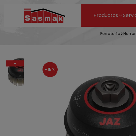
Productos
Servi
Ferretería
Herra
-15%
Bandas d
15,88 €
18,68 €
- 15%