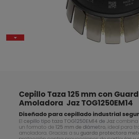
Cepillo Taza 125 mm con Guar
Amoladora  Jaz TOG1250EM14
Diseñado para cepillado industrial segur
El
cepillo tipo taza TOG1250EM14 de Jaz
combina e
un formato de
125 mm de diámetro
, ideal para t
amoladora. Gracias a su
guarda protectora met
protección contra proyecciones de partículas y a