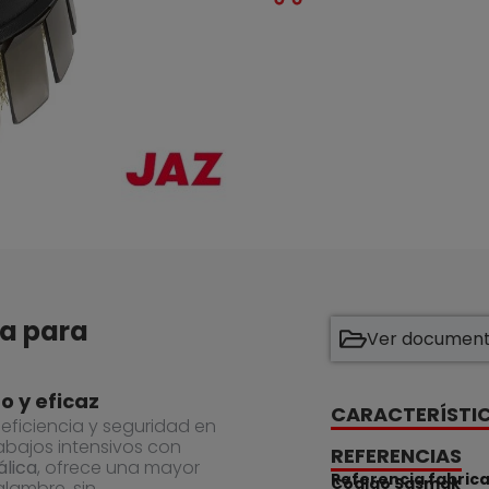
da para
Ver documenta
o y eficaz
CARACTERÍSTI
ficiencia y seguridad en
rabajos intensivos con
REFERENCIAS
álica
, ofrece una mayor
Referencia fabric
Código Sasmak
lambre, sin