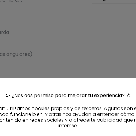
arda
as angulares)
4
o de 125 mm
ciones por su guarda
🍪
¿Nos das permiso para mejorar tu experiencia?
🍪
a y flexibilidad
eb utilizamos cookies propias y de terceros. Algunas son 
a la rosca estándar M14
odo funcione bien, y otras nos ayudan a entender cómo
para mayor precisión
ontenido en redes sociales y a ofrecerte publicidad que 
interese.