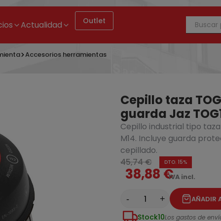
Outlet
cios
Actualidad
mienta
Accesorios herramientas
Cepillo taza TO
guarda Jaz TOG
Cepillo industrial tipo t
e lija de desbastar 13x455mm grano 80 para DCM200 Dewalt 
M14. Incluye guarda prote
cepillado.
45,74 €
DTO. 15%
38,88 €
IVA incl.
-
+
AÑADIR 
Stock
10
Los gastos de envío