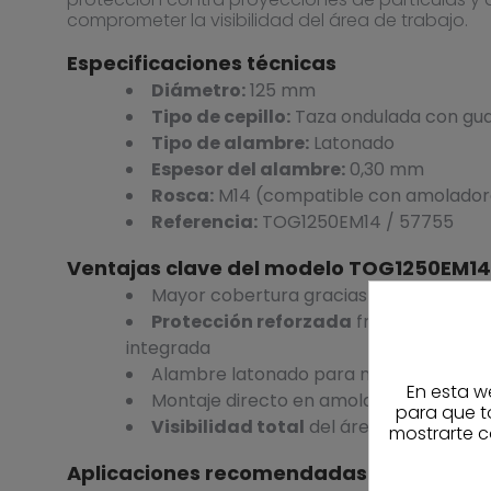
comprometer la visibilidad del área de trabajo.
Especificaciones técnicas
Diámetro:
125 mm
Tipo de cepillo:
Taza ondulada con gu
Tipo de alambre:
Latonado
Espesor del alambre:
0,30 mm
Rosca:
M14 (compatible con amolador
Referencia:
TOG1250EM14 / 57755
Ventajas clave del modelo TOG1250EM1
Mayor cobertura gracias a su diámetr
Protección reforzada
frente a proyec
integrada
Alambre latonado para mayor resistenci
En esta w
Montaje directo en amoladora gracias 
para que t
Visibilidad total
del área de trabajo 
mostrarte c
Aplicaciones recomendadas