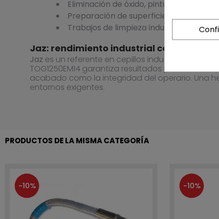
Eliminación de óxido, pintura y restos d
Preparación de superficies metálicas a
Trabajos de limpieza industrial y mant
Conf
Jaz: rendimiento industrial con enfoque
Jaz
es un referente en cepillos industriales de al
TOG1250EM14 garantiza resultados profesionales,
acabado como la integridad del operario. Una he
entornos exigentes.
PRODUCTOS DE LA MISMA CATEGORÍA
-10%
-10%