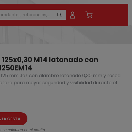
G 125x0,30 M14 latonado con
1250EM14
aza 125 mm Jaz con alambre latonado 0,30 mm y rosca
DT3605-QZ
ctora para mayor seguridad y visibilidad durante el
15,8
18,68 €
- 15%
A LA CESTA
 se calculan en el carrito.