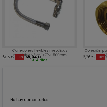
Conexiones flexibles metálicas
Conexión pa
inoxidables fijas 1/2''M 1500mm
3
61,15 €
55,04 €
6,26 €
- 10%
- 10%
3-4 días
No hay comentarios