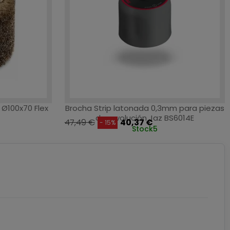
 Ø100x70 Flex
Brocha Strip latonada 0,3mm para piezas
de revolución Jaz BS6014E
47,49 €
40,37 €
- 15%
Stock
5