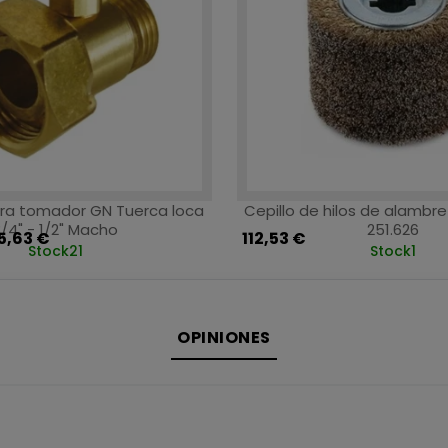
ra tomador GN Tuerca loca
Cepillo de hilos de alambre
/4" - 1/2" Macho
251.626
5,63 €
112,53 €
Stock
21
Stock
1
OPINIONES