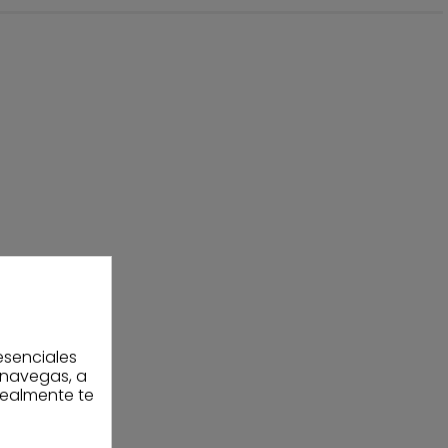
esenciales
 navegas, a
realmente te