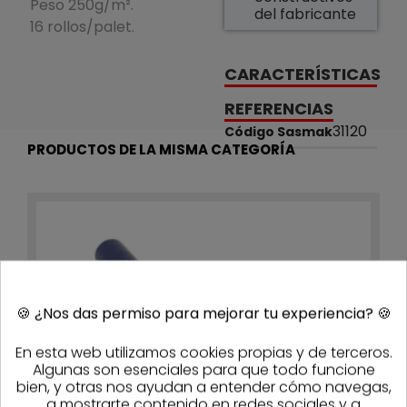
Peso 250g/m².
del fabricante
16 rollos/palet.
CARACTERÍSTICAS
REFERENCIAS
31120
Código Sasmak
PRODUCTOS DE LA MISMA CATEGORÍA
🍪
¿Nos das permiso para mejorar tu experiencia?
🍪
En esta web utilizamos cookies propias y de terceros.
Algunas son esenciales para que todo funcione
bien, y otras nos ayudan a entender cómo navegas,
a mostrarte contenido en redes sociales y a