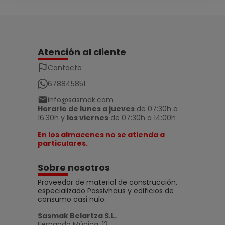
Atención al cliente
Contacto
678845851
info@sasmak.com
Horario de lunes a jueves
de 07:30h a
16:30h y
los viernes
de 07:30h a 14:00h
En los almacenes no se atienda a
particulares.
Sobre nosotros
Proveedor de material de construcción,
especializado Passivhaus y edificios de
consumo casi nulo.
Sasmak Belartza S.L.
Fernando Múgica, 12