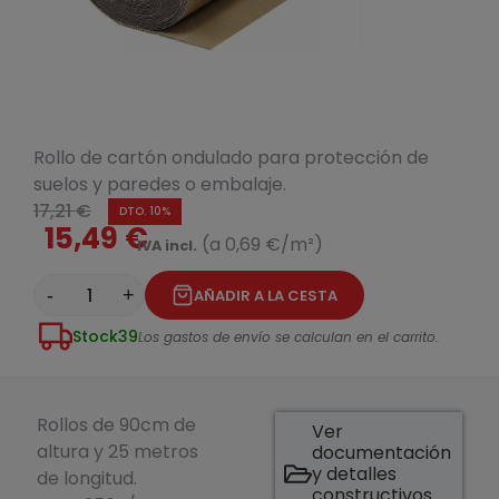
Rollo de cartón ondulado para protección de
suelos y paredes o embalaje.
17,21 €
DTO. 10%
15,49 €
(a 0,69 €/m²)
IVA incl.
-
+
AÑADIR A LA CESTA
Stock
39
Los gastos de envío se calculan en el carrito.
Rollos de 90cm de
Ver
altura y 25 metros
documentación
y detalles
de longitud.
constructivos