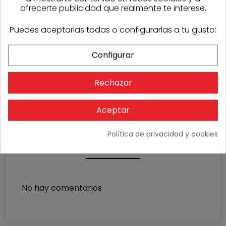
ofrecerte publicidad que realmente te interese.
Puedes aceptarlas todas o configurarlas a tu gusto:
Configurar
Film protector ventanas azul autoadhesivo Pentrilo
Rechazar
Protecfilm Wall rollo 30x0,6m
20,57 €
Stock
90
Aceptar
Política de privacidad y cookies
OPINIONES
No hay comentarios