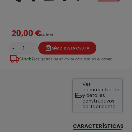
20,00 €
IVA incl.
-
+
AÑADIR A LA CESTA
Stock
2
Los gastos de envío se calculan en el carrito.
Ver
documentación
y detalles
constructivos
del fabricante
CARACTERÍSTICAS