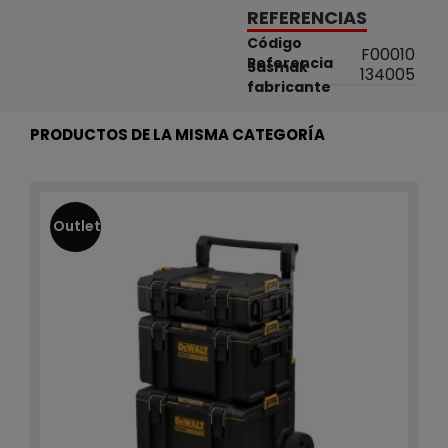
REFERENCIAS
Código
F00010
Referencia
Sasmak
134005
fabricante
PRODUCTOS DE LA MISMA CATEGORÍA
Outlet