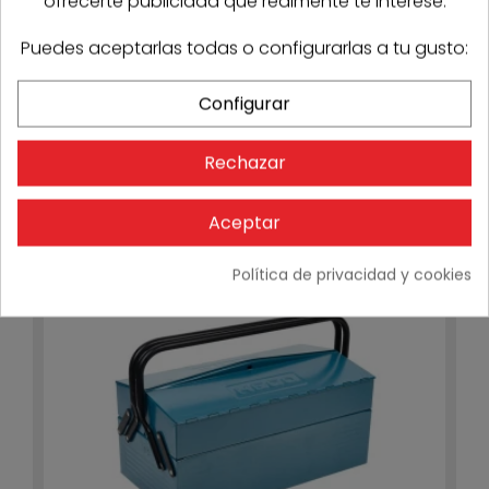
ofrecerte publicidad que realmente te interese.
Puedes aceptarlas todas o configurarlas a tu gusto:
Configurar
Mesa de trabajo transportable Virutex MT58K
385,99 €
Rechazar
3-4 días
Aceptar
Política de privacidad y cookies