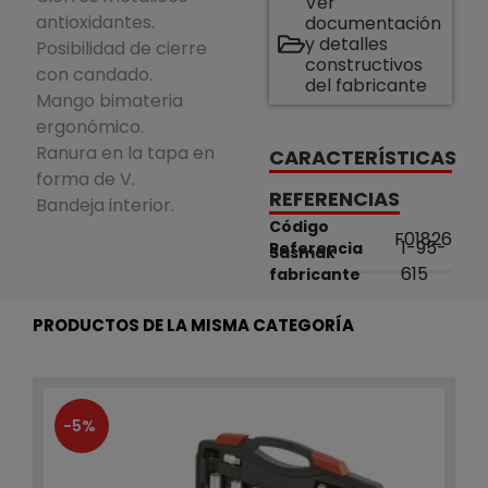
Ver
antioxidantes.
documentación
y detalles
Posibilidad de cierre
constructivos
con candado.
del fabricante
Mango bimateria
ergonómico.
Ranura en la tapa en
CARACTERÍSTICAS
forma de V.
REFERENCIAS
Bandeja interior.
Código
F01826
1-95-
Referencia
Sasmak
615
fabricante
PRODUCTOS DE LA MISMA CATEGORÍA
-5%