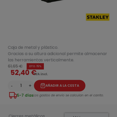
Caja de metal y plástico.
Gracias a su altura adicional permite almacenar
las herramientas verticalmente.
61,65 €
DTO. 15%
52,40 €
IVA incl.
-
+
AÑADIR A LA CESTA
5-7 días
Los gastos de envío se calculan en el carrito.
Cierres metálicos