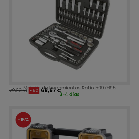
Maletín de herramientas Ratio 5097H95
72,29 €
68,67 €
- 5%
3-4 días
-15%