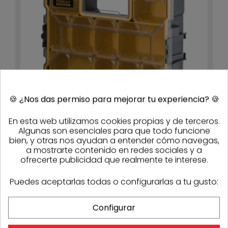
🍪
¿Nos das permiso para mejorar tu experiencia?
🍪
En esta web utilizamos cookies propias y de terceros.
Algunas son esenciales para que todo funcione
bien, y otras nos ayudan a entender cómo navegas,
Organizador impermeable profundo FatMax Stanley
a mostrarte contenido en redes sociales y a
1-97-518
43,14 €
36,66 €
- 15%
ofrecerte publicidad que realmente te interese.
5-7 días
Puedes aceptarlas todas o configurarlas a tu gusto:
-15%
Configurar