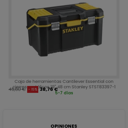
Caja de herramientas Cantilever Essential con
cierres metálicos 19" 48 cm Stanley STST83397-1
45,60 €
38,76 €
- 15%
5-7 días
OPINIONES