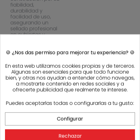
fiabilidad,
durabilidad y
facilidad de uso,
asegurando un
sellado profesional
en cubiertas y
elementos
singulares.
🍪
¿Nos das permiso para mejorar tu experiencia?
🍪
En esta web utilizamos cookies propias y de terceros.
Algunas son esenciales para que todo funcione
PRODUCTOS DE LA MISMA CATEGORÍA
bien, y otras nos ayudan a entender cómo navegas,
a mostrarte contenido en redes sociales y a
ofrecerte publicidad que realmente te interese.
-10%
Puedes aceptarlas todas o configurarlas a tu gusto:
Configurar
Rechazar