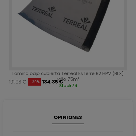
Lamina bajo cubierta Terreal EsTerre R2 HPV (RLX)
rollo 75m²
191,93 €
134,35 €
- 30%
Stock
76
OPINIONES