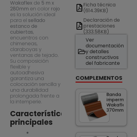
Wakaflex
de
5 m x
Ficha técnica
280mm
en color
rojo
(614.39KB)
es la solución ideal
Declaración de
para el
sellado
prestaciones
estanco de
(333.58KB)
cubiertas
,
encuentros con
Ver
chimeneas,
documentación
claraboyas y
y detalles
ventanas de tejado.
constructivos
Su composición
del fabricante
flexible y
autoadhesiva
COMPLEMENTOS
garantiza una
colocación sencilla y
una durabilidad
Banda
prolongada frente a
impermeabili
la intemperie.
Wakaflex 5m 
370mm rojo
Características
principales