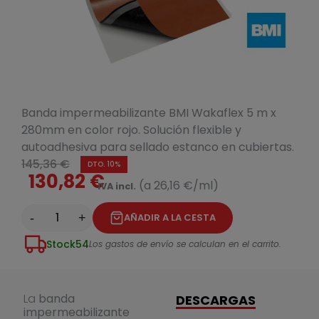
Banda impermeabilizante BMI Wakaflex 5 m x
280mm en color rojo. Solución flexible y
autoadhesiva para sellado estanco en cubiertas.
145,36 €
DTO. 10%
130,82 €
(a 26,16 €/ml)
IVA incl.
-
+
AÑADIR A LA CESTA
Stock
54
Los gastos de envío se calculan en el carrito.
La
banda
DESCARGAS
impermeabilizante