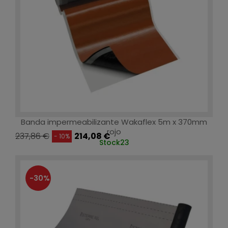
Banda impermeabilizante Wakaflex 5m x 370mm
rojo
237,86 €
214,08 €
- 10%
Stock
23
-30%