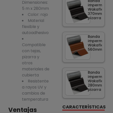
Banda
Dimensiones:
impermeabili
5 m x 280mm
Wakaflex 5m 
370mm gris
Color: rojo
pizarra
Material
flexible y
autoadhesivo
Banda
impermeabili
Compatible
Wakaflex 5m 
560mm rojo
con tejas,
pizarra y
otros
materiales de
Banda
cubierta
impermeabili
Resistente
Wakaflex 5m 
280mm gris
a rayos UV y
pizarra
cambios de
temperatura
CARACTERÍSTICAS
Ventajas