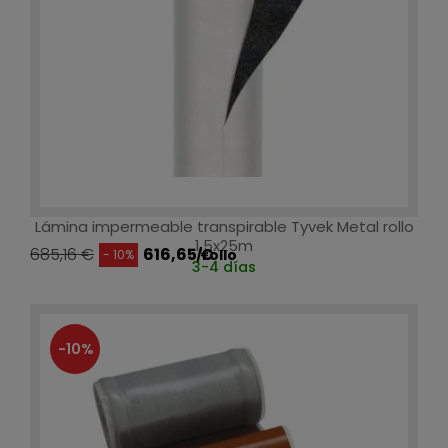
Lámina impermeable transpirable Tyvek Metal rollo
1,5x25m
685,16 €
616,65 €
/rollo
- 10%
3-4 días
-10%