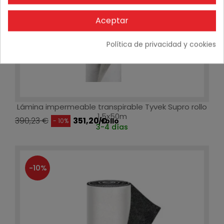
Aceptar
Política de privacidad y cookies
Lámina impermeable transpirable Tyvek Supro rollo
1,5x50m
390,23 €
351,20 €
/rollo
- 10%
3-4 días
-10%