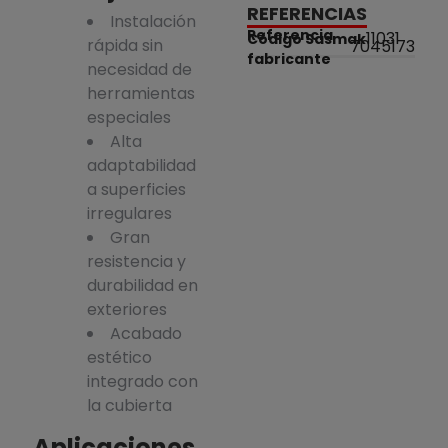
REFERENCIAS
Instalación
Referencia
11031
Código Sasmak
rápida sin
7045173
fabricante
necesidad de
herramientas
especiales
Alta
adaptabilidad
a superficies
irregulares
Gran
resistencia y
durabilidad en
exteriores
Acabado
estético
integrado con
la cubierta
Aplicaciones