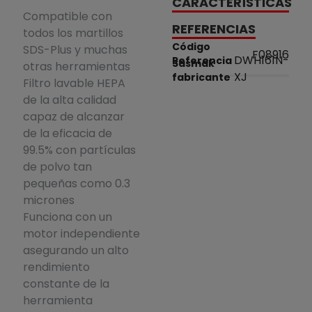
CARACTERÍSTICAS
Compatible con
REFERENCIAS
todos los martillos
Código
SDS-Plus y muchas
F08916
DWH161N-
Referencia
Sasmak
otras herramientas
XJ
fabricante
Filtro lavable HEPA
de la alta calidad
capaz de alcanzar
de la eficacia de
99.5% con partículas
de polvo tan
pequeñas como 0.3
micrones
Funciona con un
motor independiente
asegurando un alto
rendimiento
constante de la
herramienta