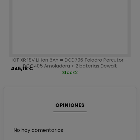
KIT XR 18V Li-Ion 5Ah = DCD796 Taladro Percutor +
DCG405 Amoladora + 2 baterías Dewalt
445,18 €
Stock
2
OPINIONES
No hay comentarios