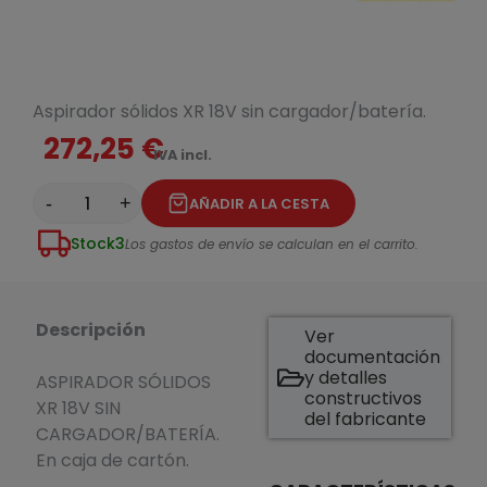
Aspirador sólidos XR 18V sin cargador/batería.
272,25 €
IVA incl.
-
+
AÑADIR A LA CESTA
Stock
3
Los gastos de envío se calculan en el carrito.
Descripción
Ver
documentación
y detalles
ASPIRADOR SÓLIDOS
constructivos
XR 18V SIN
del fabricante
CARGADOR/BATERÍA.
En caja de cartón.