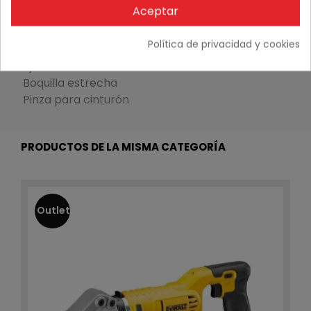
Aceptar
escalonado de
manguera
Política de privacidad y cookies
Correa de hombro
ajustable
Boquilla estrecha
Pinza para cinturón
PRODUCTOS DE LA MISMA CATEGORÍA
Outlet