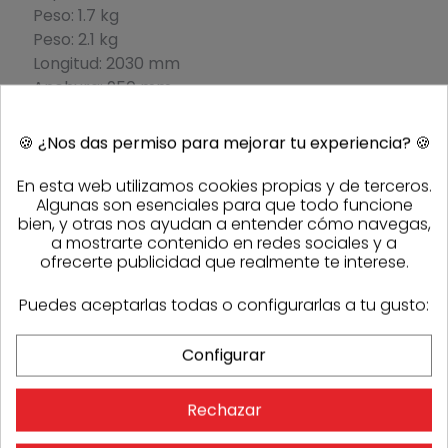
Peso: 1.7 kg
Peso: 2.1 kg
Longitud: 2030 mm
Anchura: 950 mm
Alto: 2420 mm
Presión sonora: 663
🍪
¿Nos das permiso para mejorar tu experiencia?
🍪
dB (A)
Incertidumbre K 1
En esta web utilizamos cookies propias y de terceros.
Algunas son esenciales para que todo funcione
(sonido): 1.5 dB (A)
bien, y otras nos ayudan a entender cómo navegas,
Presión Acústica: 825
a mostrarte contenido en redes sociales y a
dB (A)
ofrecerte publicidad que realmente te interese.
Incertidumbre K 2
(sonido): 15 dB (A)
Puedes aceptarlas todas o configurarlas a tu gusto:
Incluye
Configurar
Manguera flexible de
Rechazar
1m
Adaptador