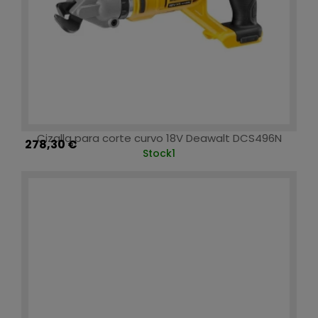
Cizalla para corte curvo 18V Deawalt DCS496N
278,30 €
Stock
1