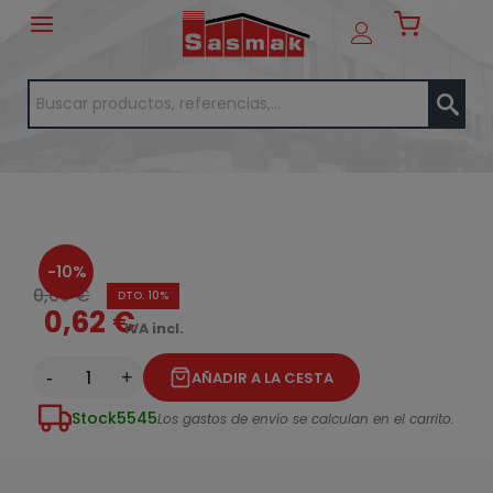
-10%
0,69 €
DTO. 10%
0,62 €
IVA incl.
-
+
AÑADIR A LA CESTA
Stock
5545
Los gastos de envío se calculan en el carrito.