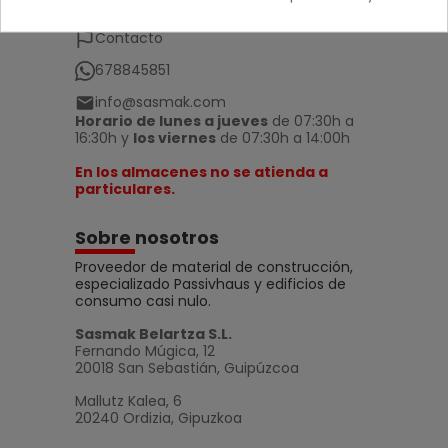
Atención al cliente
Contacto
678845851
info@sasmak.com
Horario de lunes a jueves
de 07:30h a
16:30h y
los viernes
de 07:30h a 14:00h
En los almacenes no se atienda a
particulares.
Sobre nosotros
Proveedor de material de construcción,
especializado Passivhaus y edificios de
consumo casi nulo.
Sasmak Belartza S.L.
Fernando Múgica, 12
20018 San Sebastián, Guipúzcoa
Mallutz Kalea, 6
20240 Ordizia, Gipuzkoa