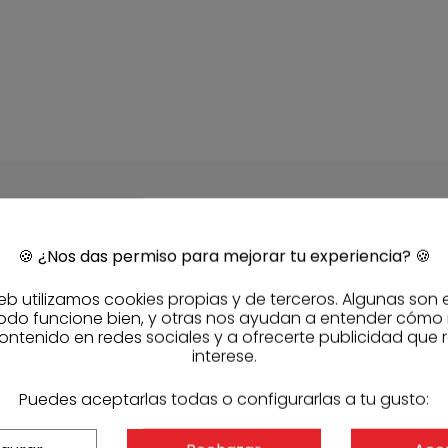
DESCARGAS
🍪
¿Nos das permiso para mejorar tu experiencia?
🍪
Ficha técnica 
eb utilizamos cookies propias y de terceros. Algunas son 
Ver documenta
odo funcione bien, y otras nos ayudan a entender cómo
ontenido en redes sociales y a ofrecerte publicidad que 
interese.
CARACTERÍSTI
Puedes aceptarlas todas o configurarlas a tu gusto:
REFERENCIAS
Referencia fabric
Código Sasmak