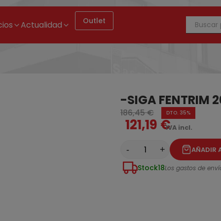
Outlet
cios
Actualidad
-SIGA FENTRIM 20
186,45 €
DTO. 35%
121,19 €
IVA incl.
-
+
AÑADIR 
Stock
18
Los gastos de envío