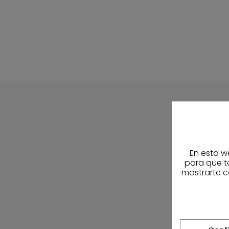
En esta w
para que t
mostrarte c