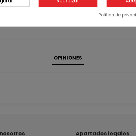
igurar
Rechazar
Ace
Política de priva
OPINIONES
nosotros
Apartados legales