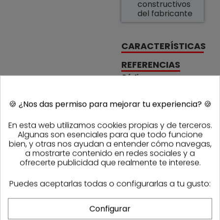
constructivos
del fabricante
CARACTERÍSTICAS
REFERENCIAS
Código
338144
Referencia
Sasmak
1022283
fabricante
🍪
¿Nos das permiso para mejorar tu experiencia?
🍪
PRODUCTOS DE LA MISMA CATEGORÍA
En esta web utilizamos cookies propias y de terceros.
Algunas son esenciales para que todo funcione
bien, y otras nos ayudan a entender cómo navegas,
a mostrarte contenido en redes sociales y a
ofrecerte publicidad que realmente te interese.
Puedes aceptarlas todas o configurarlas a tu gusto:
Configurar