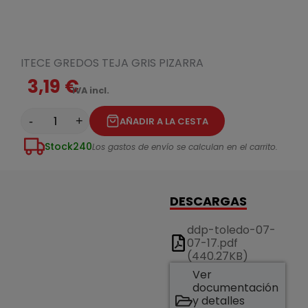
ITECE GREDOS TEJA GRIS PIZARRA
3,19 €
IVA incl.
-
+
AÑADIR A LA CESTA
Stock
240
Los gastos de envío se calculan en el carrito.
DESCARGAS
ddp-toledo-07-
07-17.pdf
(440.27KB)
Ver
documentación
y detalles