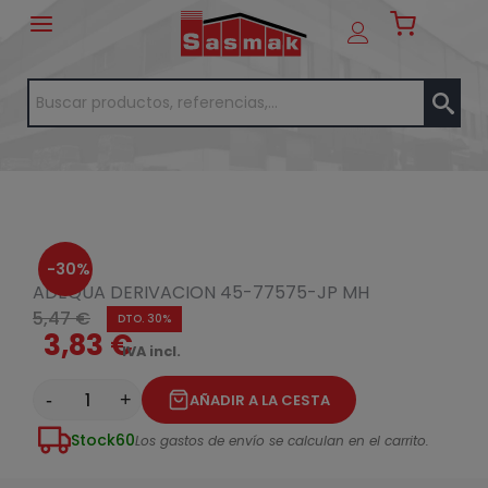
-30%
ADEQUA DERIVACION 45-77575-JP MH
5,47 €
DTO. 30%
3,83 €
IVA incl.
-
+
AÑADIR A LA CESTA
Stock
60
Los gastos de envío se calculan en el carrito.