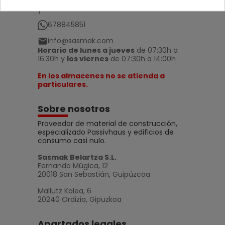
Contacto
678845851
info@sasmak.com
Horario de lunes a jueves
de 07:30h a
16:30h y
los viernes
de 07:30h a 14:00h
En los almacenes no se atienda a
particulares.
Sobre nosotros
Proveedor de material de construcción,
especializado Passivhaus y edificios de
consumo casi nulo.
Sasmak Belartza S.L.
Fernando Múgica, 12
20018 San Sebastián, Guipúzcoa
Mallutz Kalea, 6
20240 Ordizia, Gipuzkoa
Apartados legales