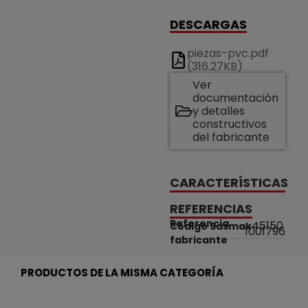
DESCARGAS
piezas-pvc.pdf
(316.27KB)
Ver
documentación
y detalles
constructivos
del fabricante
CARACTERÍSTICAS
REFERENCIAS
Referencia
45150
Código Sasmak
1001796
fabricante
PRODUCTOS DE LA MISMA CATEGORÍA