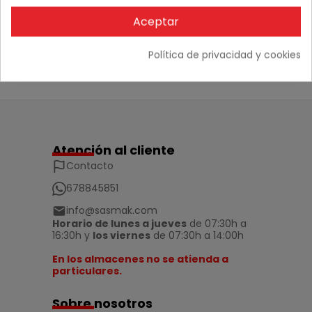
Aceptar
No hay comentarios
Política de privacidad y cookies
Atención al cliente
Contacto
678845851
info@sasmak.com
Horario de lunes a jueves
de 07:30h a
16:30h y
los viernes
de 07:30h a 14:00h
En los almacenes no se atienda a
particulares.
Sobre nosotros