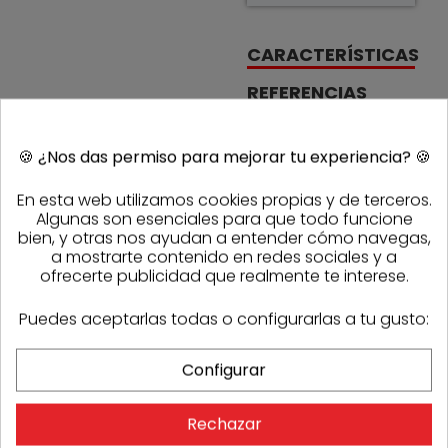
CARACTERÍSTICAS
REFERENCIAS
Código
500077
Referencia
Sasmak
2137757
🍪
¿Nos das permiso para mejorar tu experiencia?
🍪
fabricante
En esta web utilizamos cookies propias y de terceros.
PRODUCTOS DE LA MISMA CATEGORÍA
Algunas son esenciales para que todo funcione
bien, y otras nos ayudan a entender cómo navegas,
a mostrarte contenido en redes sociales y a
ofrecerte publicidad que realmente te interese.
Puedes aceptarlas todas o configurarlas a tu gusto:
Configurar
OPINIONES
Rechazar