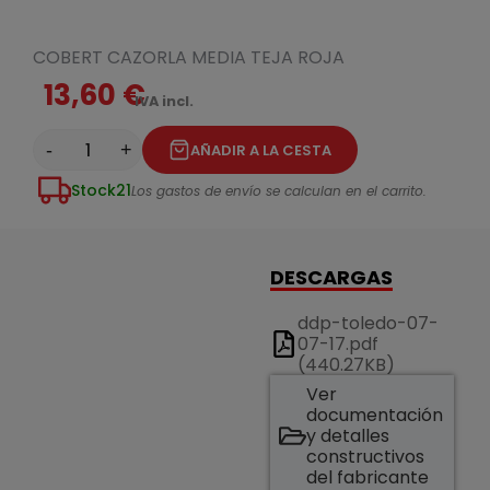
COBERT CAZORLA MEDIA TEJA ROJA
13,60 €
IVA incl.
-
+
AÑADIR A LA CESTA
Stock
21
Los gastos de envío se calculan en el carrito.
DESCARGAS
ddp-toledo-07-
07-17.pdf
(440.27KB)
Ver
documentación
y detalles
constructivos
del fabricante