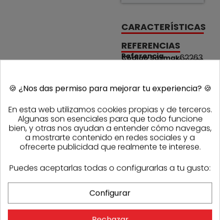
CARACTERÍSTICAS
REFERENCIAS
Referencia
62263
Código Sasmak
1021029
fabricante
🍪
¿Nos das permiso para mejorar tu experiencia?
🍪
PRODUCTOS DE LA MISMA CATEGORÍA
En esta web utilizamos cookies propias y de terceros.
Algunas son esenciales para que todo funcione
bien, y otras nos ayudan a entender cómo navegas,
a mostrarte contenido en redes sociales y a
ofrecerte publicidad que realmente te interese.
Puedes aceptarlas todas o configurarlas a tu gusto:
Configurar
OPINIONES
Rechazar