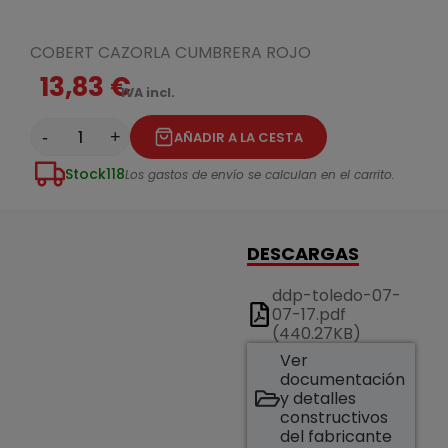
COBERT CAZORLA CUMBRERA ROJO
13,83 €
IVA incl.
-
+
AÑADIR A LA CESTA
Stock
118
Los gastos de envío se calculan en el carrito.
DESCARGAS
ddp-toledo-07-
07-17.pdf
(440.27KB)
Ver
documentación
y detalles
constructivos
del fabricante