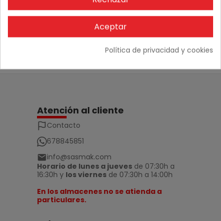
No hay comentarios
Aceptar
Política de privacidad y cookies
Atención al cliente
Contacto
678845851
info@sasmak.com
Horario de lunes a jueves
de 07:30h a
16:30h y
los viernes
de 07:30h a 14:00h
En los almacenes no se atienda a
particulares.