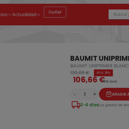
Outlet
cios
Actualidad
BAUMIT UNIPRIME
BAUMIT UNIPRIMER BLANC
130,08 €
DTO. 18%
106,66 €
IVA incl.
-
+
AÑADIR 
3-4 días
Los gastos de env