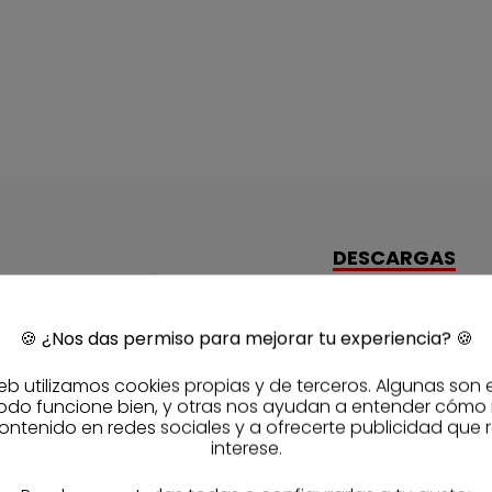
DESCARGAS
final-draft-ce
🍪
¿Nos das permiso para mejorar tu experiencia?
🍪
dop-01-bab-15
eb utilizamos cookies propias y de terceros. Algunas son 
uniprimer-fich
odo funcione bien, y otras nos ayudan a entender cómo
Ver documenta
ontenido en redes sociales y a ofrecerte publicidad que 
interese.