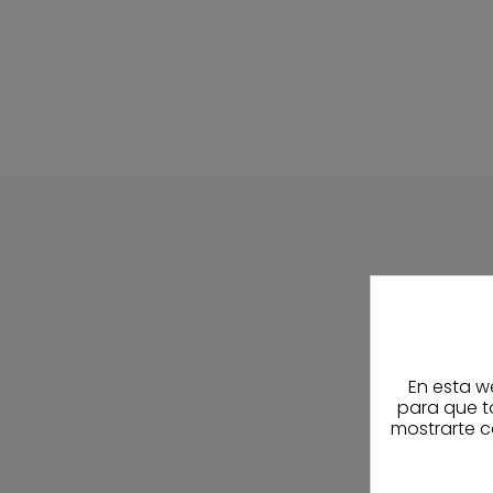
En esta w
para que t
mostrarte c