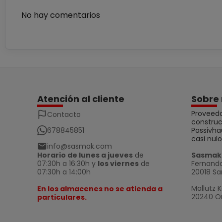
No hay comentarios
Atención al cliente
Sobre 
Proveedo
Contacto
construc
678845851
Passivha
casi nulo
info@sasmak.com
Horario de lunes a jueves
de
Sasmak 
07:30h a 16:30h y
los viernes
de
Fernando
07:30h a 14:00h
20018 Sa
Mallutz K
En los almacenes no se atienda a
20240 Or
particulares.