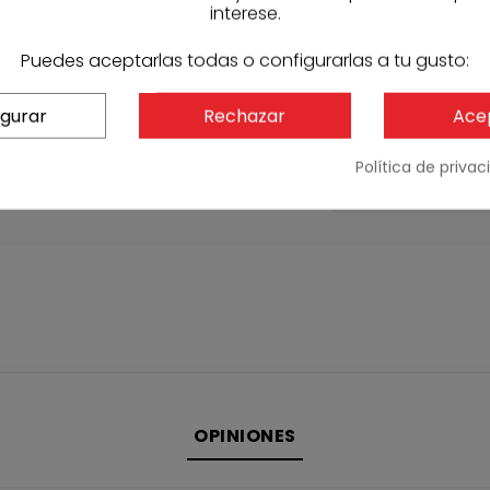
silikontop-dec
interese.
Ver documenta
Puedes aceptarlas todas o configurarlas a tu gusto:
igurar
Rechazar
Ace
CARACTERÍSTI
REFERENCIAS
Política de priva
Referencia fabric
Código Sasmak
OPINIONES