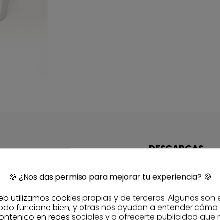
DESCARGAS
final-draft-ce
🍪
¿Nos das permiso para mejorar tu experiencia?
🍪
dop-01-bab-15
eb utilizamos cookies propias y de terceros. Algunas son 
silikontop-fich
odo funcione bien, y otras nos ayudan a entender cómo
ontenido en redes sociales y a ofrecerte publicidad que 