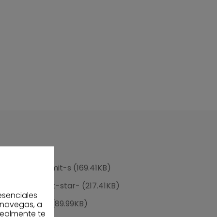
-15-0460-baumit-s (169.41KB)
-0460-baumit-star- (217.41KB)
esenciales
a-tecnica.pdf (89.99KB)
 navegas, a
realmente te