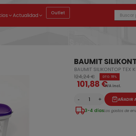
Outlet
cios
Actualidad
BAUMIT SILIKONT
BAUMIT SILIKONTOP TEX K
124,24 €
DTO. 18%
101,88 €
IVA incl.
-
+
AÑADIR 
3-4 días
Los gastos de env