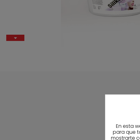
En esta w
para que t
mostrarte c