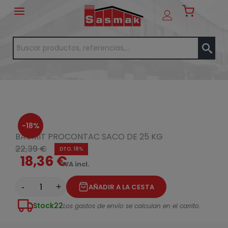
-18%
BAUMIT PROCONTAC SACO DE 25 KG
22,39 €
DTO. 18%
18,36 €
IVA incl.
-
+
AÑADIR A LA CESTA
Stock
22
Los gastos de envío se calculan en el carrito.