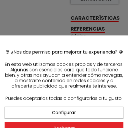
CARACTERÍSTICAS
REFERENCIAS
Código
850100
Referencia
Sasmak
99016MA3
fabricante
🍪
¿Nos das permiso para mejorar tu experiencia?
🍪
PRODUCTOS DE LA MISMA CATEGORÍA
En esta web utilizamos cookies propias y de terceros.
Algunas son esenciales para que todo funcione
bien, y otras nos ayudan a entender cómo navegas,
a mostrarte contenido en redes sociales y a
ofrecerte publicidad que realmente te interese.
Puedes aceptarlas todas o configurarlas a tu gusto:
Configurar
OPINIONES