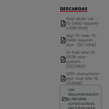
DESCARGAS
final-draft-ce-
15-0460-baumit-
s (169.41KB)
dop-01-bab-15-
0460-baumit-
star- (217.41KB)
01-bab-eta-12-
0378-star-
system.
(232.21KB)
2015-starsystem-
eps-tsus-eta-15
(4.18MB)
Ver
documentación
y detalles
constructivos
del fabricante