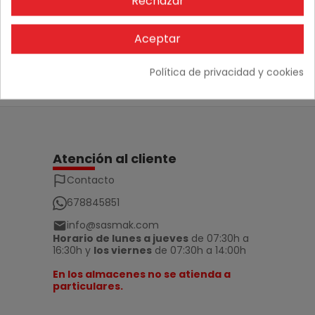
Rechazar
No hay comentarios
Aceptar
Política de privacidad y cookies
Atención al cliente
Contacto
678845851
info@sasmak.com
Horario de lunes a jueves
de 07:30h a
16:30h y
los viernes
de 07:30h a 14:00h
En los almacenes no se atienda a
particulares.