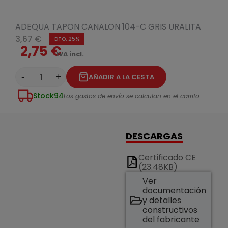
ADEQUA TAPON CANALON 104-C GRIS URALITA
3,67 €
DTO. 25%
2,75 €
IVA incl.
-
+
AÑADIR A LA CESTA
Stock
94
Los gastos de envío se calculan en el carrito.
DESCARGAS
Certificado CE
(23.48KB)
Ver
documentación
y detalles
constructivos
del fabricante