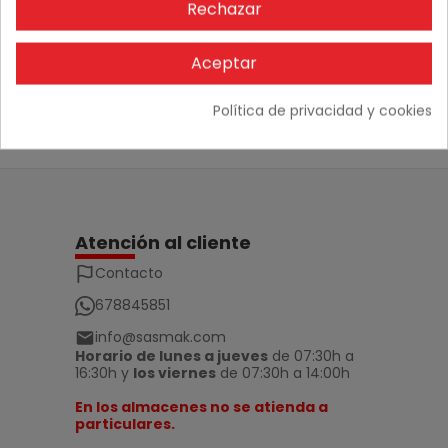
Rechazar
No hay comentarios
Aceptar
Política de privacidad y cookies
Atención al cliente
Contacto
678845851
info@sasmak.com
Horario de lunes a jueves
de 07:30h a
16:30h y
los viernes
de 07:30h a 14:00h
En los almacenes no se atienda a
particulares.