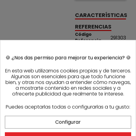
CARACTERÍSTICAS
REFERENCIAS
Código
291303
Referencia
Sasmak
1000897
fabricante
🍪
¿Nos das permiso para mejorar tu experiencia?
🍪
PRODUCTOS DE LA MISMA CATEGORÍA
En esta web utilizamos cookies propias y de terceros.
Algunas son esenciales para que todo funcione
bien, y otras nos ayudan a entender cómo navegas,
a mostrarte contenido en redes sociales y a
ofrecerte publicidad que realmente te interese.
Puedes aceptarlas todas o configurarlas a tu gusto:
Configurar
OPINIONES