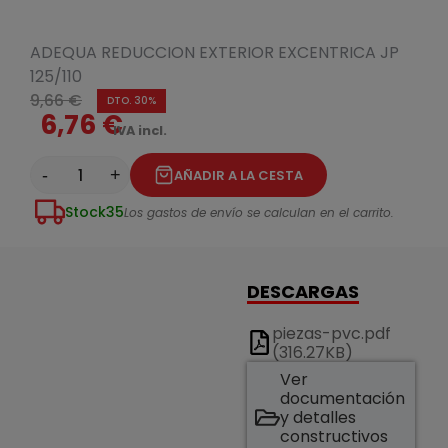
ADEQUA REDUCCION EXTERIOR EXCENTRICA JP
125/110
9,66 €
DTO. 30%
6,76 €
IVA incl.
-
+
AÑADIR A LA CESTA
Stock
35
Los gastos de envío se calculan en el carrito.
DESCARGAS
piezas-pvc.pdf
(316.27KB)
Ver
documentación
y detalles
constructivos