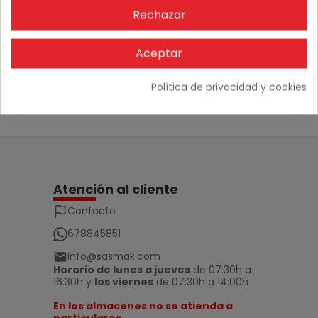
OPINIONES
Rechazar
Aceptar
No hay comentarios
Política de privacidad y cookies
Atención al cliente
Contacto
678845851
info@sasmak.com
Horario de lunes a jueves
de 07:30h a
16:30h y
los viernes
de 07:30h a 14:00h
En los almacenes no se atienda a
particulares.