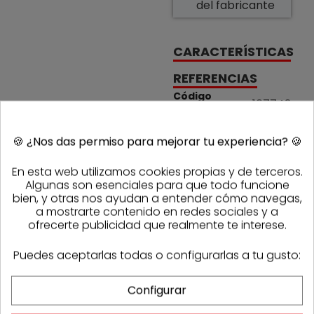
del fabricante
CARACTERÍSTICAS
REFERENCIAS
Código
167742
Referencia
Sasmak
1001441
fabricante
🍪
¿Nos das permiso para mejorar tu experiencia?
🍪
PRODUCTOS DE LA MISMA CATEGORÍA
En esta web utilizamos cookies propias y de terceros.
Algunas son esenciales para que todo funcione
bien, y otras nos ayudan a entender cómo navegas,
a mostrarte contenido en redes sociales y a
ofrecerte publicidad que realmente te interese.
Puedes aceptarlas todas o configurarlas a tu gusto:
Configurar