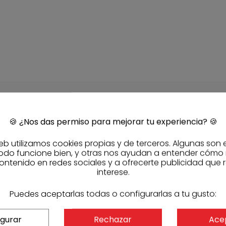
DESCARGAS
🍪
¿Nos das permiso para mejorar tu experiencia?
🍪
piezas-pvc.pdf
eb utilizamos cookies propias y de terceros. Algunas son 
odo funcione bien, y otras nos ayudan a entender cómo
Ver documenta
ontenido en redes sociales y a ofrecerte publicidad que 
interese.
CARACTERÍSTI
Puedes aceptarlas todas o configurarlas a tu gusto:
REFERENCIAS
igurar
Rechazar
Ace
Referencia fabric
Código Sasmak