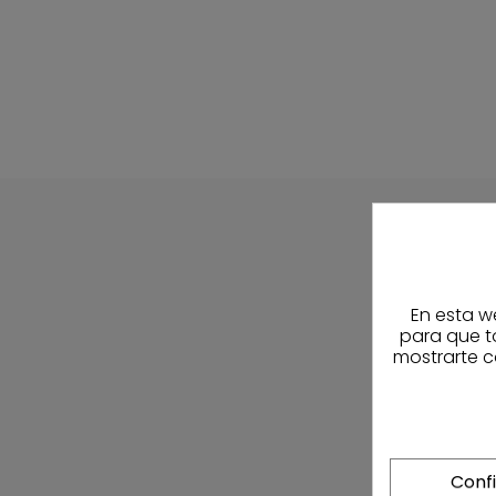
En esta w
para que t
mostrarte c
Conf