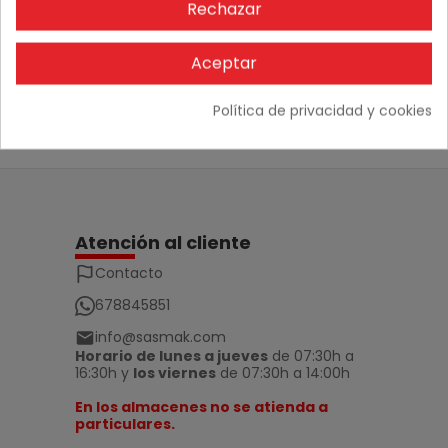
Rechazar
No hay comentarios
Aceptar
Política de privacidad y cookies
Atención al cliente
Contacto
678845851
info@sasmak.com
Horario de lunes a jueves
de 07:30h a
16:30h y
los viernes
de 07:30h a 14:00h
En los almacenes no se atienda a
particulares.