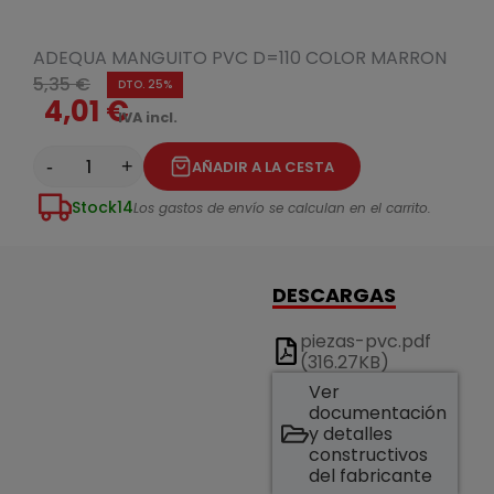
ADEQUA MANGUITO PVC D=110 COLOR MARRON
5,35 €
DTO. 25%
4,01 €
IVA incl.
-
+
AÑADIR A LA CESTA
Stock
14
Los gastos de envío se calculan en el carrito.
DESCARGAS
piezas-pvc.pdf
(316.27KB)
Ver
documentación
y detalles
constructivos
del fabricante