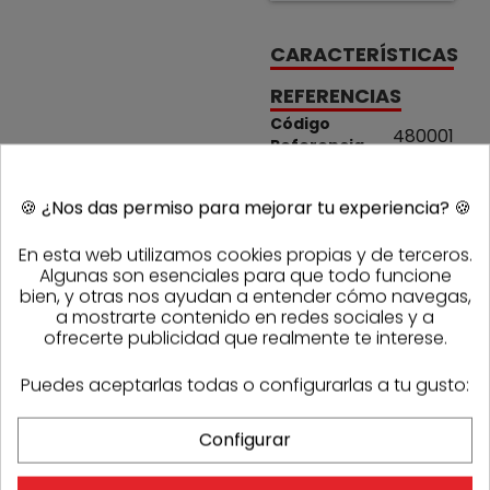
CARACTERÍSTICAS
REFERENCIAS
Código
480001
Referencia
Sasmak
1000807
fabricante
🍪
¿Nos das permiso para mejorar tu experiencia?
🍪
PRODUCTOS DE LA MISMA CATEGORÍA
En esta web utilizamos cookies propias y de terceros.
Algunas son esenciales para que todo funcione
bien, y otras nos ayudan a entender cómo navegas,
a mostrarte contenido en redes sociales y a
ofrecerte publicidad que realmente te interese.
Puedes aceptarlas todas o configurarlas a tu gusto:
Configurar
OPINIONES