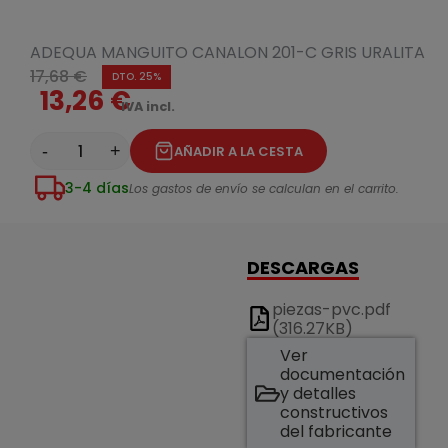
ADEQUA MANGUITO CANALON 201-C GRIS URALITA
17,68 €
DTO. 25%
13,26 €
IVA incl.
-
+
AÑADIR A LA CESTA
3-4 días
Los gastos de envío se calculan en el carrito.
DESCARGAS
piezas-pvc.pdf
(316.27KB)
Ver
documentación
y detalles
constructivos
del fabricante