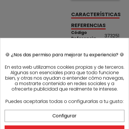
CARACTERÍSTICAS
REFERENCIAS
Código
373251
Referencia
Sasmak
1000893
fabricante
🍪
¿Nos das permiso para mejorar tu experiencia?
🍪
PRODUCTOS DE LA MISMA CATEGORÍA
En esta web utilizamos cookies propias y de terceros.
Algunas son esenciales para que todo funcione
bien, y otras nos ayudan a entender cómo navegas,
a mostrarte contenido en redes sociales y a
ofrecerte publicidad que realmente te interese.
Puedes aceptarlas todas o configurarlas a tu gusto:
Configurar
OPINIONES