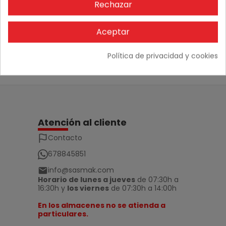
Rechazar
No hay comentarios
Aceptar
Política de privacidad y cookies
Atención al cliente
Contacto
678845851
info@sasmak.com
Horario de lunes a jueves
de 07:30h a
16:30h y
los viernes
de 07:30h a 14:00h
En los almacenes no se atienda a
particulares.