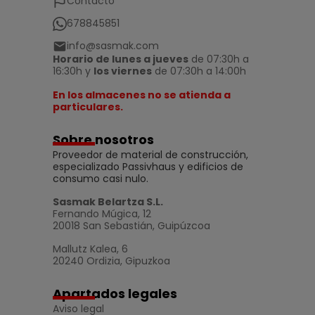
Contacto
678845851
info@sasmak.com
Horario de lunes a jueves
de 07:30h a
16:30h y
los viernes
de 07:30h a 14:00h
En los almacenes no se atienda a
particulares.
Sobre nosotros
Proveedor de material de construcción,
especializado Passivhaus y edificios de
consumo casi nulo.
Sasmak Belartza S.L.
Fernando Múgica, 12
20018 San Sebastián, Guipúzcoa
Mallutz Kalea, 6
20240 Ordizia, Gipuzkoa
Apartados legales
Aviso legal