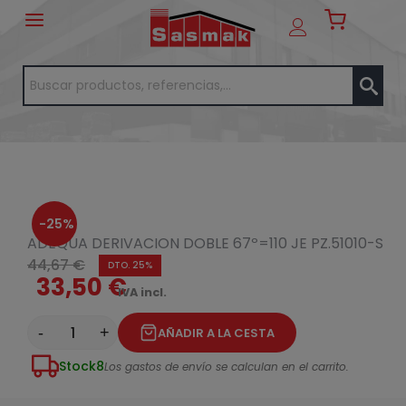
-25%
ADEQUA DERIVACION DOBLE 67º=110 JE PZ.51010-S
44,67 €
DTO. 25%
33,50 €
IVA incl.
-
+
AÑADIR A LA CESTA
Stock
8
Los gastos de envío se calculan en el carrito.