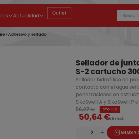
Outlet
cios
Actualidad
ire
Adhesivo y sellado
Sellador de junt
S-2 cartucho 30
Sellador hidrofílico de p
interna de PVC para juntas de dilatación Sika Waterbar O-22/2 ro
contacto con el agua sell
penetraciones en estructur
SikaSwell A y SikaSwell P a
56,27 €
DTO. 10%
50,64 €
IVA incl.
-
+
AÑADIR 