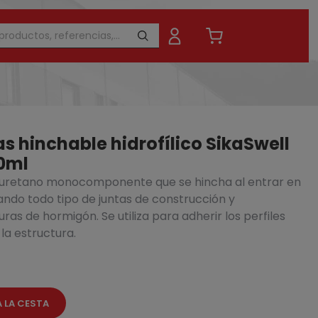
as hinchable hidrofílico SikaSwell
0ml
oliuretano monocomponente que se hincha al entrar en
llo 15m
ando todo tipo de juntas de construcción y
91,
101,28 €
- 10%
as de hormigón. Se utiliza para adherir los perfiles
 la estructura.
A LA CESTA