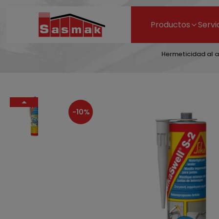
Productos
Servi
Hermeticidad al a
-10%
Cinta 
304,16 €
337,95 €
- 10%