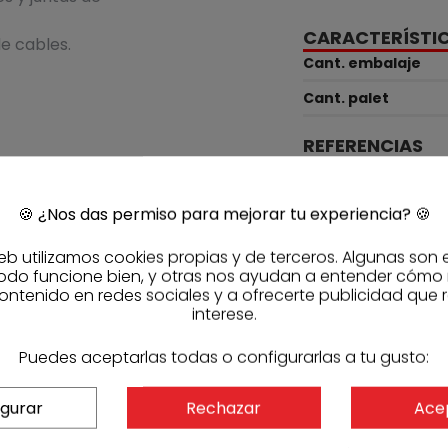
CARACTERÍSTI
e cables.
Cant. embalaje
Cant. palet
REFERENCIAS
Referencia fabric
Código Sasmak
🍪
¿Nos das permiso para mejorar tu experiencia?
🍪
car.
ómica.
eb utilizamos cookies propias y de terceros. Algunas son 
odo funcione bien, y otras nos ayudan a entender cómo
ontenido en redes sociales y a ofrecerte publicidad que 
interese.
ciclos húmedo y seco).
Puedes aceptarlas todas o configurarlas a tu gusto:
Swell® A-2010.
igurar
Rechazar
Ace