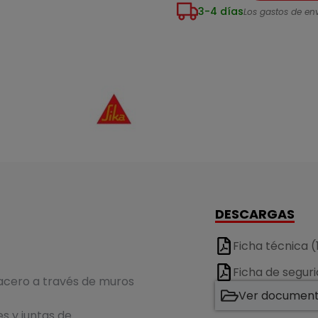
3-4 días
Los gastos de env
DESCARGAS
Ficha técnica 
Ficha de segur
 acero a través de muros
Ver documenta
s y juntas de