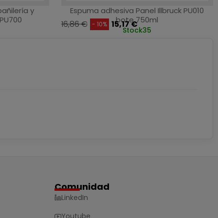
añilería y
Espuma adhesiva Panel Illbruck PU010
k PU700
bote 750ml
16,86 €
15,17 €
- 10%
Stock
35
Comunidad
LinkedIn
Youtube