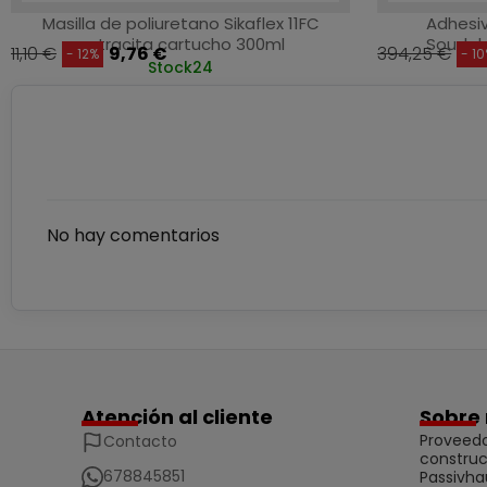
Masilla de poliuretano Sikaflex 11FC
Adhesi
antracita cartucho 300ml
Soudab
11,10 €
9,76 €
394,25 €
- 12%
- 1
Stock
24
No hay comentarios
Atención al cliente
Sobre 
Proveedo
Contacto
construc
678845851
Passivha