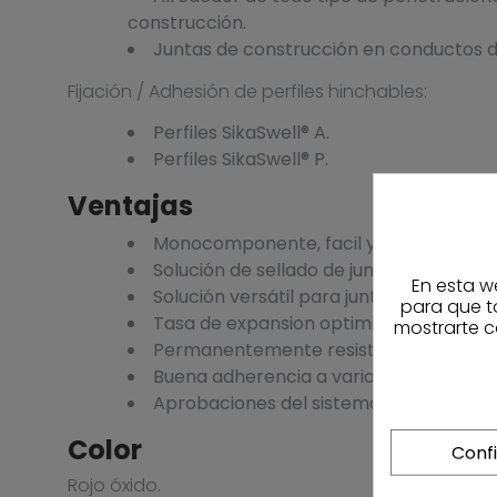
construcción.
Juntas de construcción en conductos d
Fijación / Adhesión de perfiles hinchables:
Perfiles SikaSwell® A.
Perfiles SikaSwell® P.
Ventajas
Monocomponente, facil y rápido de apli
Solución de sellado de juntas muy econ
En esta w
Solución versátil para juntas y detalles.
para que t
Tasa de expansion optimizada.
mostrarte c
Permanentemente resistente al agua (
Buena adherencia a varios sustratos.
Aprobaciones del sistema BBA con Sika
Color
Conf
Rojo óxido.