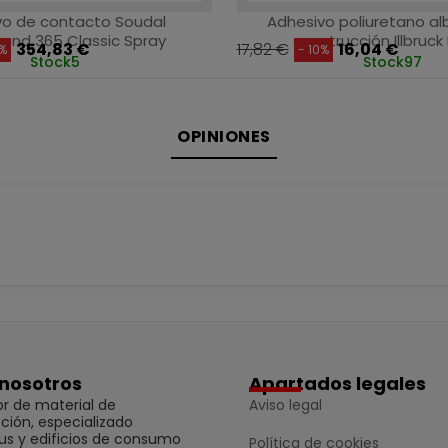
vo de contacto Soudal
Adhesivo poliuretano alb
ond 365 Classic Spray
construcción Illbruc
354,83 €
17,82 €
16,04 €
0%
- 10%
Stock
5
Stock
97
OPINIONES
nosotros
Apartados legales
r de material de
Aviso legal
ción, especializado
us y edificios de consumo
Política de cookies